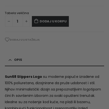
Tabela veličina
DODAJ U KORPU
DODAJ U LISTA ŽELJA
OPIS
Sun68 Slippers Logo
su moderne papuče izrađene od
100% poliuretana, dizajnirane da pruže udobnost i stil.
Njihov minimalistički dizajn sa prepoznatljivim logotipom
čini ih savršenim izborom za svaki opušteni trenutak.
Idealne su za nošenje kod kuće, na plaži ili bazenu,
kombinujući funkcionalnost i prepoznatljiv izgled.