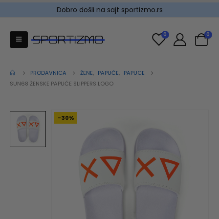
Dobro došli na sajt sportizmo.rs
0
0
PRODAVNICA
ŽENE
,
PAPUČE
,
PAPUCE
SUN68 ŽENSKE PAPUČE SLIPPERS LOGO
-30%