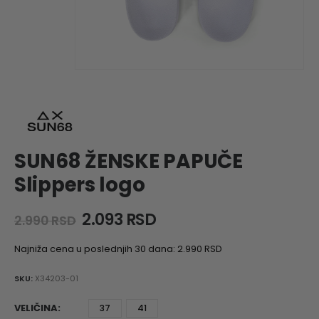
SUN68 ŽENSKE PAPUČE
Slippers logo
Original
Current
2.093
RSD
2.990
RSD
price
price
was:
is:
Najniža cena u poslednjih 30 dana:
2.990
RSD
2.990 RSD.
2.093 RSD.
SKU:
X34203-01
VELIČINA
37
41