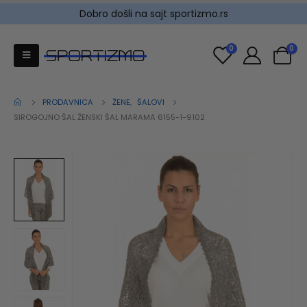
Dobro došli na sajt sportizmo.rs
0
0
PRODAVNICA
ŽENE
,
ŠALOVI
SIROGOJNO ŠAL ŽENSKI ŠAL MARAMA 6155-1-9102