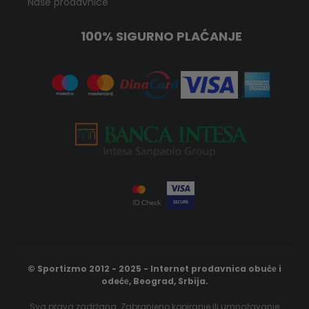
Naše prodavnice
100% SIGURNO PLAĆANJE
© Sportizmo 2012 - 2025 - Internet prodavnica obućе i
odećе, Beograd, Srbija.
Sva prava zadržana. Zabranjeno kopiranje ili umnožavanje