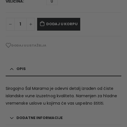
VELIČINA
U
DODAJ U KORPU
DODAJ U LISTA ŽELJA
OPIS
Sirogojno Šal Marama je odevni detalj izrađen od čiste
islandske vune izuzetnog kvaliteta. Namenjen za hladne
vremenske uslove u kojima će vas uspešno štititi.
DODATNE INFORMACIJE