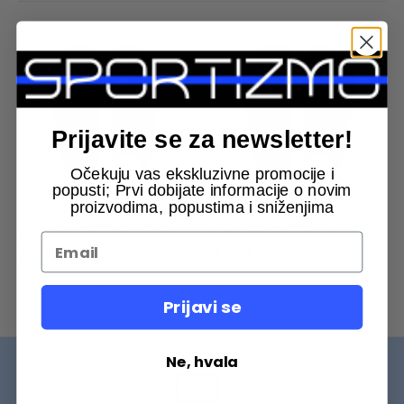
Prijavite se za newsletter!
Očekuju vas ekskluzivne promocije i
popusti; Prvi dobijate informacije o novim
proizvodima, popustima i sniženjima
PAPUCE
,
MUSKARCI
,
PAPUČE
,
ŽENE
,
PAPUČE
PAPUCE
,
MUSKARCI
,
PAPUČE
,
ŽENE
,
PAPUČE
Sun68 MUŠKE PAPUČE Slippers Logo
Sun68 MUŠKE PAPUČE Slippers Logo
2.093
RSD
2.093
RSD
40
41
42
43
44
45
40
42
43
46
Prijavi se
Ne, hvala