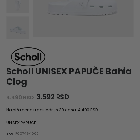
Scholl UNISEX PAPUČE Bahia
Clog
Original
Current
3.592
RSD
4.490
RSD
price
price
was:
is:
Najniža cena u poslednjih 30 dana:
4.490
RSD
4.490 RSD.
3.592 RSD.
UNISEX PAPUČE
SKU:
F00743-1065