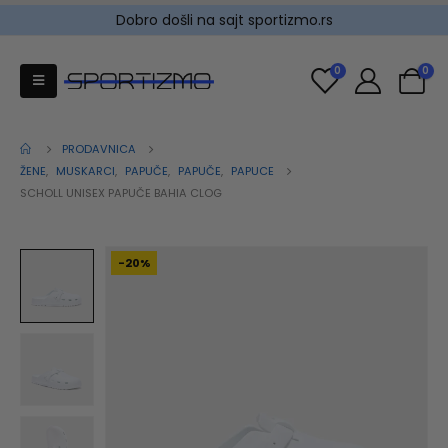
Dobro došli na sajt sportizmo.rs
0
0
PRODAVNICA
ŽENE
,
MUSKARCI
,
PAPUČE
,
PAPUČE
,
PAPUCE
SCHOLL UNISEX PAPUČE BAHIA CLOG
-20%