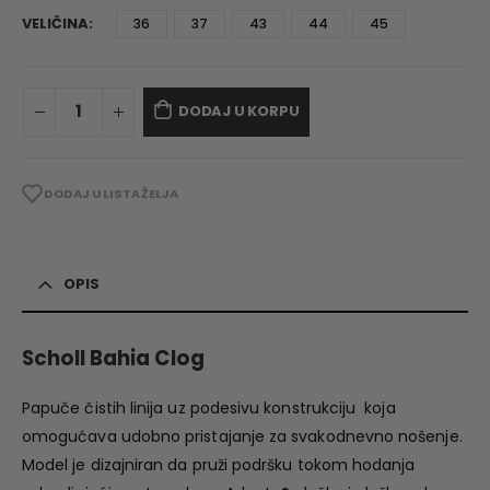
VELIČINA
36
37
43
44
45
DODAJ U KORPU
DODAJ U LISTA ŽELJA
OPIS
Scholl Bahia Clog
Papuče čistih linija uz podesivu konstrukciju koja
omogućava udobno pristajanje za svakodnevno nošenje.
Model je dizajniran da pruži podršku tokom hodanja