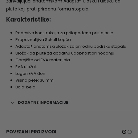
zahvaljujući anatomskom Adapta® ulošku i ulošku od
plute koji prati prirodnu formu stopala.
Karakteristike:
Podesiva konstrukcija za prilagođeno pristajanje
Prepoznatljiva Scholl kopča
Adapta® anatomski uložak za prirodnu podršku stopalu
Uložak od plute za dodatnu udobnost pri hodanju
Gornjište od EVA materijala
EVA uložak
Lagan EVA đon
Visina pete: 30 mm
Boja: bela
DODATNE INFORMACIJE
POVEZANI PROIZVODI