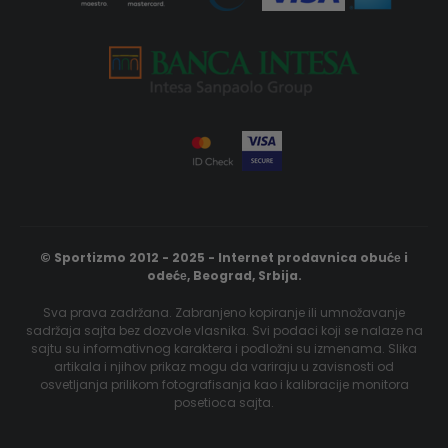
© Sportizmo 2012 - 2025 - Internet prodavnica obućе i
odećе, Beograd, Srbija.
Sva prava zadržana. Zabranjeno kopiranje ili umnožavanje
sadržaja sajta bez dozvole vlasnika. Svi podaci koji se nalaze na
sajtu su informativnog karaktera i podložni su izmenama. Slika
artikala i njihov prikaz mogu da variraju u zavisnosti od
osvetljanja prilikom fotografisanja kao i kalibracije monitora
posetioca sajta.