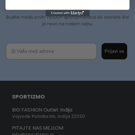
BUDITE MEĐU PRVIMA
Budite među prvih 75000+ Sportizmovaca da saznate šta
je novo na našem sajtu.
Prijavi se
SPORTIZMO
BIG FASHION Outlet Inđija
Vojvode Putnika bb, Inđija 22320
PITAJTE NAS MEJLOM:
info@sportizmo.rs