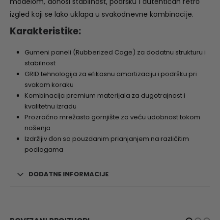
modelom, donosi stabilnost, podršku i autentičan retro
izgled koji se lako uklapa u svakodnevne kombinacije.
Karakteristike:
Gumeni paneli (Rubberized Cage) za dodatnu strukturu i
stabilnost
GRID tehnologija za efikasnu amortizaciju i podršku pri
svakom koraku
Kombinacija premium materijala za dugotrajnost i
kvalitetnu izradu
Prozračno mrežasto gornjište za veću udobnost tokom
nošenja
Izdržljiv đon sa pouzdanim prianjanjem na različitim
podlogama
DODATNE INFORMACIJE