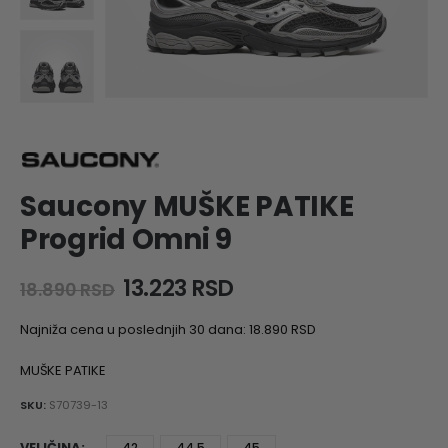
Saucony MUŠKE PATIKE
Progrid Omni 9
Original
Current
13.223
RSD
18.890
RSD
price
price
was:
is:
Najniža cena u poslednjih 30 dana:
18.890
RSD
18.890 RSD.
13.223 RSD.
MUŠKE PATIKE
SKU:
S70739-13
VELIČINA
42
44.5
45