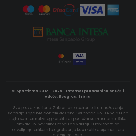
© Sportizmo 2012 - 2025 - Internet prodavnica obućе i
odećе, Beograd, Srbija.
Sva prava zadržana. Zabranjeno kopiranje ili umnožavanje
sadržaja sajta bez dozvole vlasnika. Svi podaci koji se nalaze na
sajtu su informativnog karaktera i podložni su izmenama. Slika
artikala i njihov prikaz mogu da variraju u zavisnosti od
osvetljanja prilikom fotografisanja kao i kalibracije monitora
posetioca sajta.