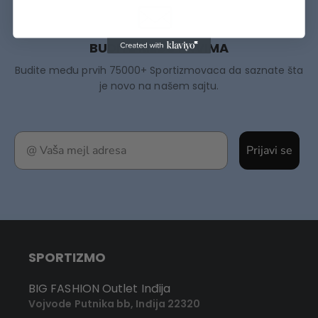
BUDITE MEĐU PRVIMA
Budite među prvih 75000+ Sportizmovaca da saznate šta
je novo na našem sajtu.
Prijavi se
SPORTIZMO
BIG FASHION Outlet Inđija
Vojvode Putnika bb, Inđija 22320