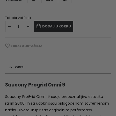
Tabela veličina
DODAJ U KORPU
DODAJ U LISTA ŽELJA
OPIS
Saucony Progrid Omni 9
Saucony ProGrid Omni 9 spaja prepoznatljivu estetiku
ranih 2000-ih sa udobnošću prilagođenom savremenom
načinu života. Inspirisan originalnim performans