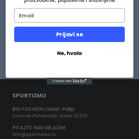
BUDITE MEĐU PRVIMA
Budite među prvih 75000+ Sportizmovaca da saznate šta
je novo na našem sajtu.
Prijavi se
Prijavi se
Ne, hvala
SPORTIZMO
BIG FASHION Outlet Inđija
Vojvode Putnika bb, Inđija 22320
PITAJTE NAS MEJLOM:
info@sportizmo.rs