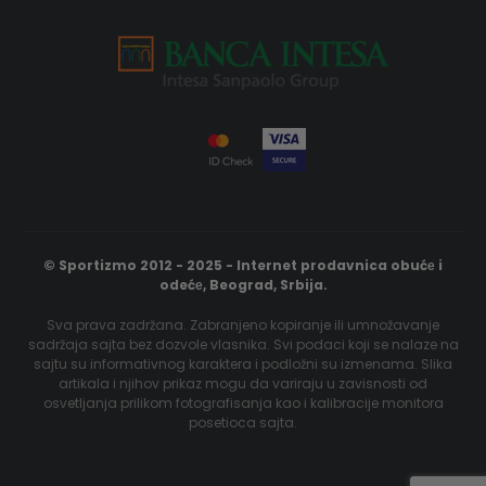
© Sportizmo 2012 - 2025 - Internet prodavnica obućе i
odećе, Beograd, Srbija.
Sva prava zadržana. Zabranjeno kopiranje ili umnožavanje
sadržaja sajta bez dozvole vlasnika. Svi podaci koji se nalaze na
sajtu su informativnog karaktera i podložni su izmenama. Slika
artikala i njihov prikaz mogu da variraju u zavisnosti od
osvetljanja prilikom fotografisanja kao i kalibracije monitora
posetioca sajta.