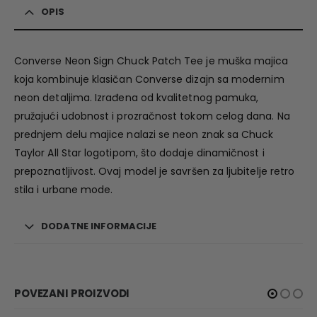
OPIS
Converse Neon Sign Chuck Patch Tee je muška majica
koja kombinuje klasičan Converse dizajn sa modernim
neon detaljima. Izrađena od kvalitetnog pamuka,
pružajući udobnost i prozračnost tokom celog dana. Na
prednjem delu majice nalazi se neon znak sa Chuck
Taylor All Star logotipom, što dodaje dinamičnost i
prepoznatljivost. Ovaj model je savršen za ljubitelje retro
stila i urbane mode.
DODATNE INFORMACIJE
POVEZANI PROIZVODI