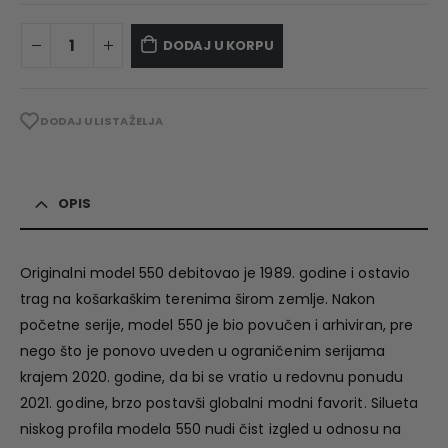
DODAJ U KORPU
DODAJ U LISTA ŽELJA
OPIS
Originalni model 550 debitovao je 1989. godine i ostavio
trag na košarkaškim terenima širom zemlje. Nakon
početne serije, model 550 je bio povučen i arhiviran, pre
nego što je ponovo uveden u ograničenim serijama
krajem 2020. godine, da bi se vratio u redovnu ponudu
2021. godine, brzo postavši globalni modni favorit. Silueta
niskog profila modela 550 nudi čist izgled u odnosu na