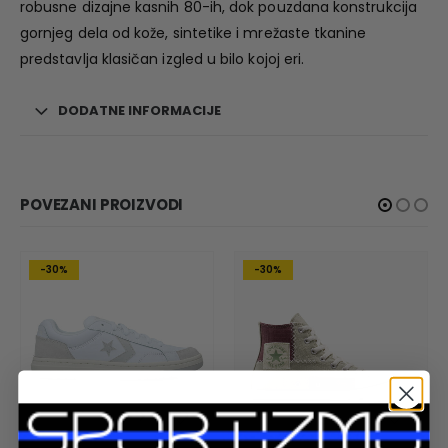
robusne dizajne kasnih 80-ih, dok pouzdana konstrukcija
gornjeg dela od kože, sintetike i mrežaste tkanine
predstavlja klasičan izgled u bilo kojoj eri.
DODATNE INFORMACIJE
POVEZANI PROIZVODI
-30%
-30%