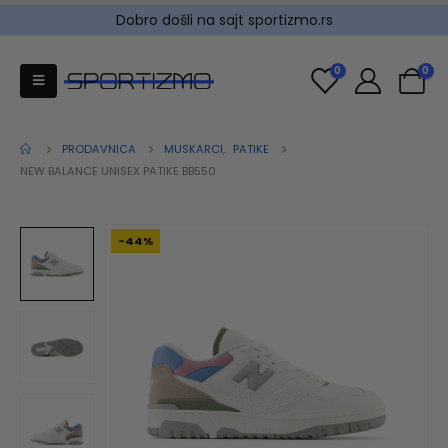
Dobro došli na sajt sportizmo.rs
0
0
PRODAVNICA
MUSKARCI
,
PATIKE
NEW BALANCE UNISEX PATIKE BB550
-44%