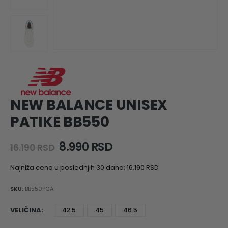
NEW BALANCE UNISEX
PATIKE BB550
Original
Current
8.990
RSD
16.190
RSD
price
price
was:
is:
Najniža cena u poslednjih 30 dana:
16.190
RSD
16.190 RSD.
8.990 RSD.
SKU:
BB550PGA
VELIČINA
42.5
45
46.5