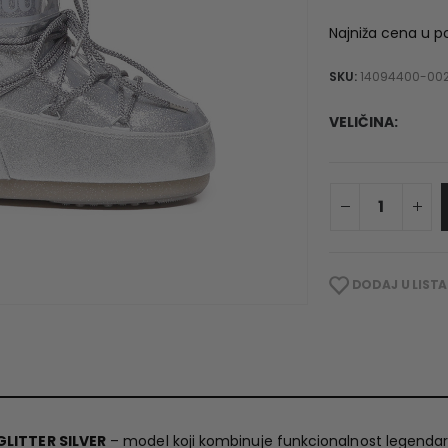
Najniža cena u p
SKU:
14094400-00
VELIČINA
DODAJ U LISTA
LITTER SILVER
– model koji kombinuje funkcionalnost legenda