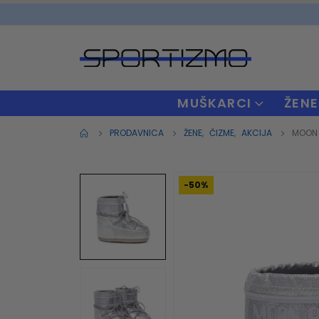
MUŠKARCI
ŽENE
PRODAVNICA
ŽENE
,
ČIZME
,
AKCIJA
MOON 
-50%