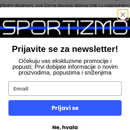
atljivim dizajnom, ove čizme donose glamur čak i u najsnežniji
binuje sa različitim stilovima odeće
d
obnom dizajnu
ebu
lje vaših stopala
Prijavite se za newsletter!
Očekuju vas ekskluzivne promocije i
popusti; Prvi dobijate informacije o novim
proizvodima, popustima i sniženjima
Prijavi se
-30%
-30%
Ne, hvala