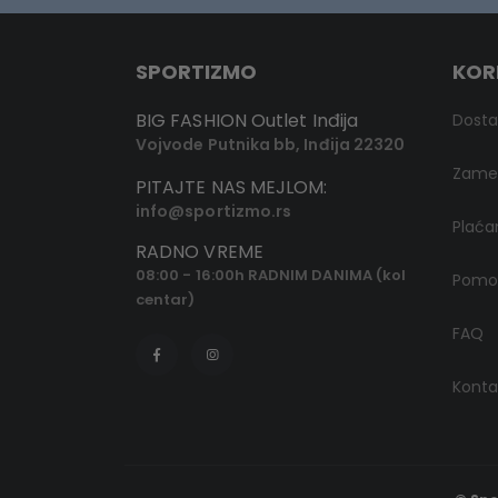
SPORTIZMO
KOR
BIG FASHION Outlet Inđija
Dost
Vojvode Putnika bb, Inđija 22320
Zamen
PITAJTE NAS MEJLOM:
info@sportizmo.rs
Plaća
RADNO VREME
08:00 - 16:00h RADNIM DANIMA (kol
Pomoć
centar)
FAQ
Konta