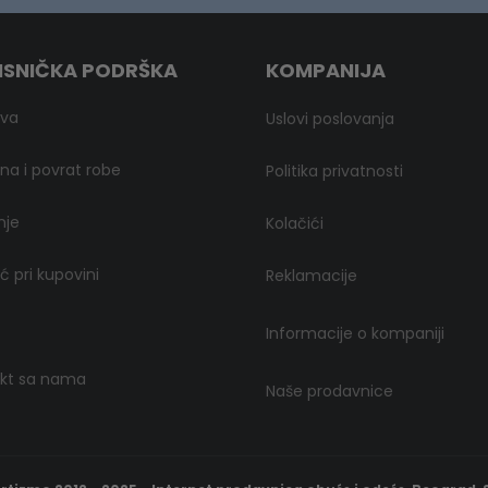
ISNIČKA PODRŠKA
KOMPANIJA
ava
Uslovi poslovanja
a i povrat robe
Politika privatnosti
nje
Kolačići
 pri kupovini
Reklamacije
Informacije o kompaniji
kt sa nama
Naše prodavnice