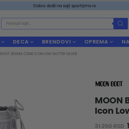
Dobro došli na sajt sportizmo.rs
Products
search
DECA
BRENDOVI
OPREMA
N
BOOT ŽENSKE ČIZME ICON LOW GLITTER SILVER
MOON B
Icon Low
31.290
RSD