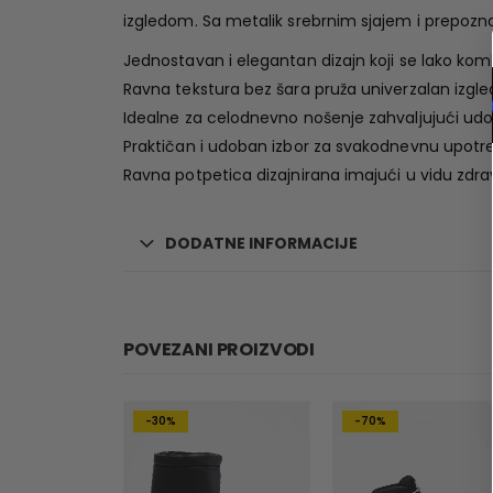
izgledom. Sa metalik srebrnim sjajem i prepozn
Jednostavan i elegantan dizajn koji se lako kom
Ravna tekstura bez šara pruža univerzalan izgle
Idealne za celodnevno nošenje zahvaljujući ud
Praktičan i udoban izbor za svakodnevnu upotr
Ravna potpetica dizajnirana imajući u vidu zdrav
DODATNE INFORMACIJE
POVEZANI PROIZVODI
-30%
-70%