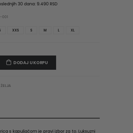
was:
is:
oslednjih 30 dana:
9.490
RSD
.490 RSD.
2.990 RSD.
-001
S
XXS
S
M
L
XL
DODAJ U KORPU
 ŽELJA
ica s kapuljačom je pravi izbor za to. Luksuzni