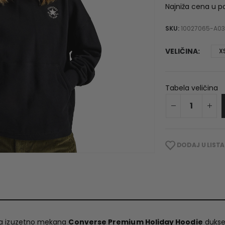
Najniža cena u p
9
SKU:
10027065-A03
VELIČINA
X
Tabela veličina
DODAJ U LISTA
ova izuzetno mekana
Converse Premium Holiday Hoodie
dukser