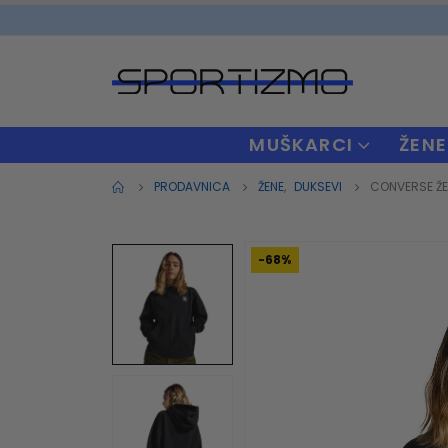
MUŠKARCI
ŽENE
PRODAVNICA
ŽENE
,
DUKSEVI
CONVERSE ŽE
-68%