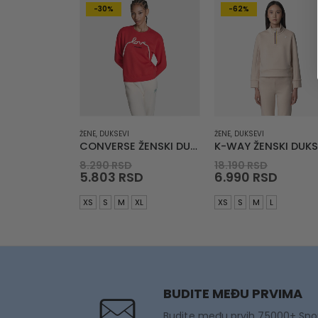
-30%
-62%
ŽENE
,
DUKSEVI
ŽENE
,
DUKSEVI
CONVERSE ŽENSKI DUKS Love Lace Long Sleeve Crew
Original
Origina
8.290
RSD
18.190
RSD
price
Current
price
Curre
5.803
RSD
6.990
RSD
was:
price
was:
price
8.290 RSD.
is:
18.190 R
is:
XS
S
M
XL
XS
S
M
L
5.803 RSD.
6.990 
BUDITE MEĐU PRVIMA
Budite među prvih 75000+ Spo