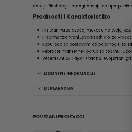
detalji i širok kroj ti omogućavaju da upotpuni
Prednosti i Karakteristike
Flis tkanina za osećaj mekoće na tvojoj koži
Predimenzionirani „oversized“ kroj za vrećas
Kapuljača sa postavom od polarnog flisa 
Rebraste manžetne i porub za toplinu i udo
Vezeni Chuck Taylor znak na levoj strani gr
DODATNE INFORMACIJE
DEKLARACIJA
POVEZANI PROIZVODI