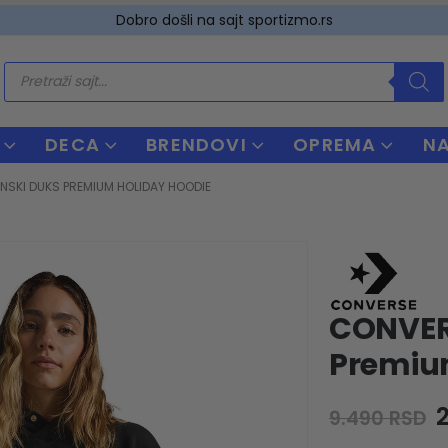
Dobro došli na sajt sportizmo.rs
Products
search
DECA
BRENDOVI
OPREMA
N
NSKI DUKS PREMIUM HOLIDAY HOODIE
CONVER
Premiu
O
9.490
RSD
p