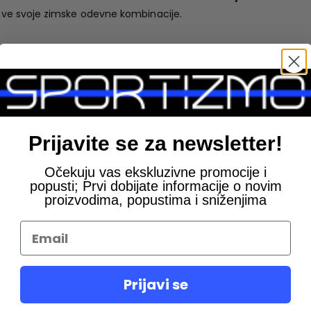
š sve svoje zimske odevne kombinacije.
t izgled i opušten osećaj
sa magnetnim zatvaračem garantuje toplotu
bnost
udi
Prijavite se za newsletter!
Očekuju vas ekskluzivne promocije i
popusti; Prvi dobijate informacije o novim
proizvodima, popustima i sniženjima
Prijavi se