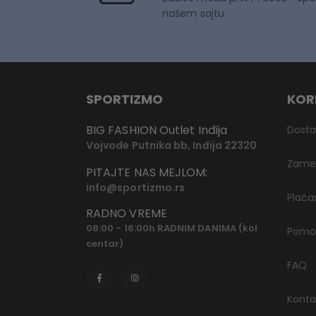
našem sajtu.
SPORTIZMO
KOR
BIG FASHION Outlet Inđija
Dost
Vojvode Putnika bb, Inđija 22320
Zamen
PITAJTE NAS MEJLOM:
info@sportizmo.rs
Plaća
RADNO VREME
08:00 - 16:00h RADNIM DANIMA (kol
Pomoć
centar)
FAQ
Konta