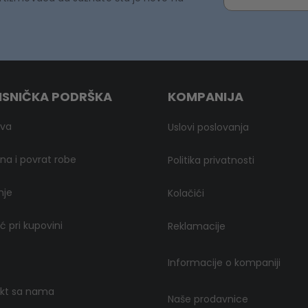
ISNIČKA PODRŠKA
KOMPANIJA
ava
Uslovi poslovanja
a i povrat robe
Politika privatnosti
nje
Kolačići
 pri kupovini
Reklamacije
Informacije o kompaniji
kt sa nama
Naše prodavnice