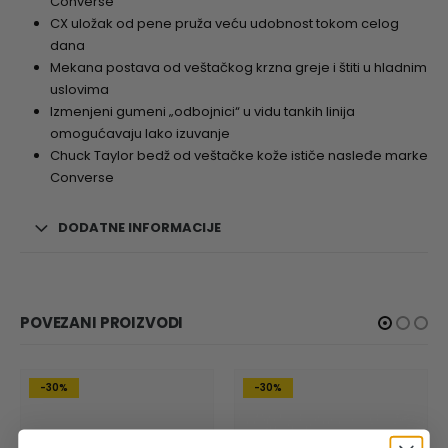
Converse
CX uložak od pene pruža veću udobnost tokom celog
dana
Mekana postava od veštačkog krzna greje i štiti u hladnim
uslovima
Izmenjeni gumeni „odbojnici“ u vidu tankih linija
omogućavaju lako izuvanje
Chuck Taylor bedž od veštačke kože ističe nasleđe marke
Converse
DODATNE INFORMACIJE
POVEZANI PROIZVODI
-30%
-30%