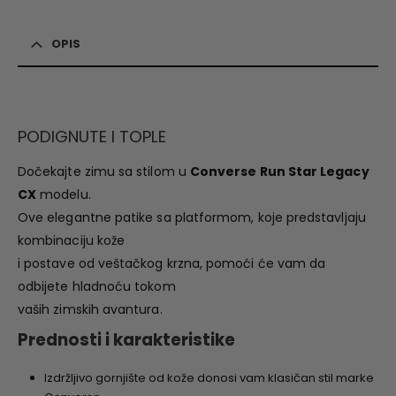
OPIS
PODIGNUTE I TOPLE
Dočekajte zimu sa stilom u
Converse Run Star Legacy
CX
modelu.
Ove elegantne patike sa platformom, koje predstavljaju
kombinaciju kože
i postave od veštačkog krzna, pomoći će vam da
odbijete hladnoću tokom
vaših zimskih avantura.
Prednosti i karakteristike
Izdržljivo gornjište od kože donosi vam klasičan stil marke