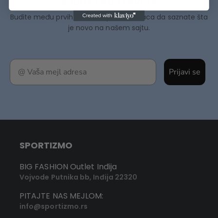
BUDITE MEĐU PRVIMA
Budite među prvih 75000+ Sportizmovaca da saznate šta
je novo na našem sajtu.
Prijavi se
SPORTIZMO
BIG FASHION Outlet Inđija
Vojvode Putnika bb, Inđija 22320
PITAJTE NAS MEJLOM:
info@sportizmo.rs