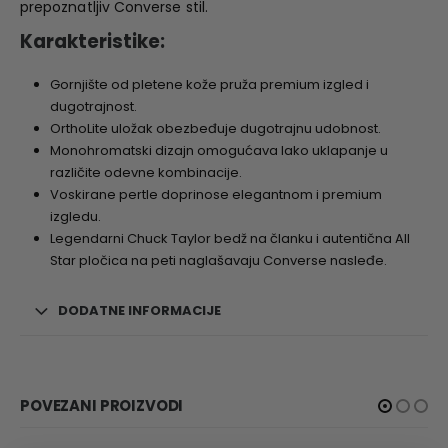
prepoznatljiv Converse stil.
Karakteristike:
Gornjište od pletene kože pruža premium izgled i
dugotrajnost.
OrthoLite uložak obezbeđuje dugotrajnu udobnost.
Monohromatski dizajn omogućava lako uklapanje u
različite odevne kombinacije.
Voskirane pertle doprinose elegantnom i premium
izgledu.
Legendarni Chuck Taylor bedž na članku i autentična All
Star pločica na peti naglašavaju Converse nasleđe.
DODATNE INFORMACIJE
POVEZANI PROIZVODI