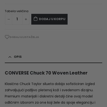
Tabela veličina
DODAJ U KORPU
DODAJ U LISTA ŽELJA
OPIS
CONVERSE Chuck 70 Woven Leather
Klasična Chuck Taylor silueta dobija sofisticiran izgled
zahvaljujući pažljivo pletenoj koži i svedenom dizajnu.
Premium materijali i diskretni detalji čine ovaj model
odličnim izborom za one koji žele da spoje eleganciju i