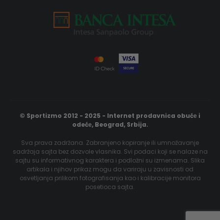
© Sportizmo 2012 - 2025 - Internet prodavnica obućе i
odećе, Beograd, Srbija.
Sva prava zadržana. Zabranjeno kopiranje ili umnožavanje
sadržaja sajta bez dozvole vlasnika. Svi podaci koji se nalaze na
sajtu su informativnog karaktera i podložni su izmenama. Slika
artikala i njihov prikaz mogu da variraju u zavisnosti od
osvetljanja prilikom fotografisanja kao i kalibracije monitora
posetioca sajta.