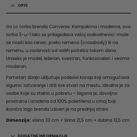
OPIS
Go Lo torba brenda Converse. Kompaktna i moderna, ova
torba 3-u-1 lako se prilagođava vašoj svakodnevici: može
se nositi kao ranac, preko ramena (crossbody) ili na
ramenu, u zavisnosti od vaših potreba tokom dana.
Uniseks je model, ležeran, svestran, funkcionalan i veoma
moderan.
Pametan dizajn uključuje podesivi kanap koji omogućava
sigurno zatvaranje i drži sve stvari na mestu. Idealna je za
osobe koje su stalno u pokretu – lagana je, dovoljno
prostrana i izrađena od 100% polietilena u crnoj boji.
Ikonični logo brenda ušiven je na prednjoj strani.
Dimenzije:
visina 33 cm × širina 21,5 cm × dubina 12,5 cm
DODATNE INFORMACIJE