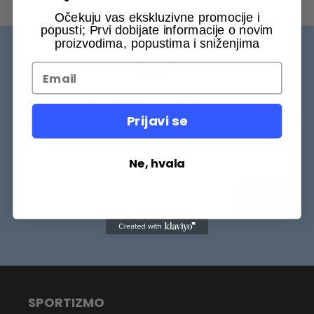
Očekuju vas ekskluzivne promocije i
popusti; Prvi dobijate informacije o novim
proizvodima, popustima i sniženjima
BUDITE MEĐU PRVIMA
Budite među prvih 75000+ Sportizmovaca da saznate šta
Prijavi se
je novo na našem sajtu.
Ne, hvala
Prijavi se
SPORTIZMO