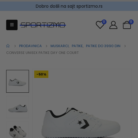
Dobro došli na sajt sportizmo.rs
0
0
PRODAVNICA
MUSKARCI
,
PATIKE
,
PATIKE DO 3990 DIN
CONVERSE UNISEX PATIKE DAY ONE COURT
-50%