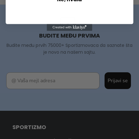
BUDITE MEĐU PRVIMA
Budite među prvih 75000+ Sportizmovaca da saznate šta
je novo na našem sajtu.
Prijavi se
SPORTIZMO