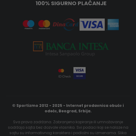
100% SIGURNO PLAĆANJE
© Sportizmo 2012 - 2025 - Internet prodavnica obućе i
odećе, Beograd, Srbija.
Sva prava zadržana. Zabranjeno kopiranje ili umnožavanje
sadržaja sajta bez dozvole vlasnika. Svi podaci koji se nalaze na
sajtu su informativnog karaktera i podložni su izmenama. Slika