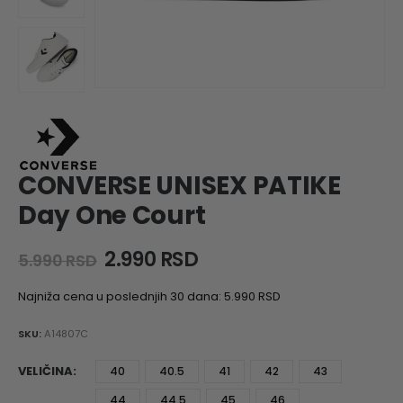
CONVERSE UNISEX PATIKE
Day One Court
Original
Current
2.990
RSD
5.990
RSD
price
price
was:
is:
Najniža cena u poslednjih 30 dana:
5.990
RSD
5.990 RSD.
2.990 RSD.
SKU:
A14807C
VELIČINA
40
40.5
41
42
43
44
44.5
45
46