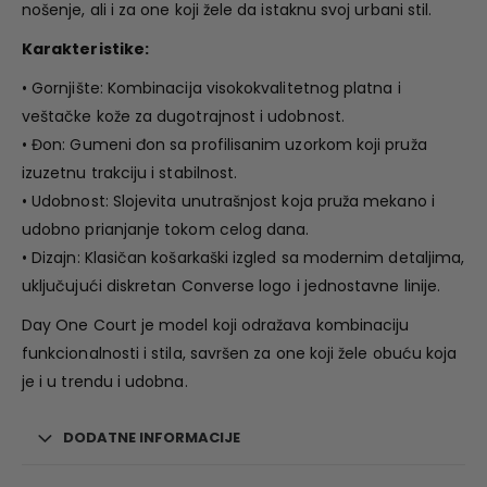
nošenje, ali i za one koji žele da istaknu svoj urbani stil.
Karakteristike:
• Gornjište: Kombinacija visokokvalitetnog platna i
veštačke kože za dugotrajnost i udobnost.
• Đon: Gumeni đon sa profilisanim uzorkom koji pruža
izuzetnu trakciju i stabilnost.
• Udobnost: Slojevita unutrašnjost koja pruža mekano i
udobno prianjanje tokom celog dana.
• Dizajn: Klasičan košarkaški izgled sa modernim detaljima,
uključujući diskretan Converse logo i jednostavne linije.
Day One Court je model koji odražava kombinaciju
funkcionalnosti i stila, savršen za one koji žele obuću koja
je i u trendu i udobna.
DODATNE INFORMACIJE