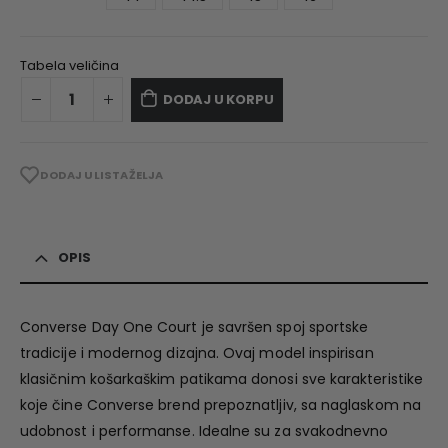
Tabela veličina
DODAJ U KORPU
DODAJ U LISTA ŽELJA
OPIS
Converse Day One Court je savršen spoj sportske
tradicije i modernog dizajna. Ovaj model inspirisan
klasičnim košarkaškim patikama donosi sve karakteristike
koje čine Converse brend prepoznatljiv, sa naglaskom na
udobnost i performanse. Idealne su za svakodnevno