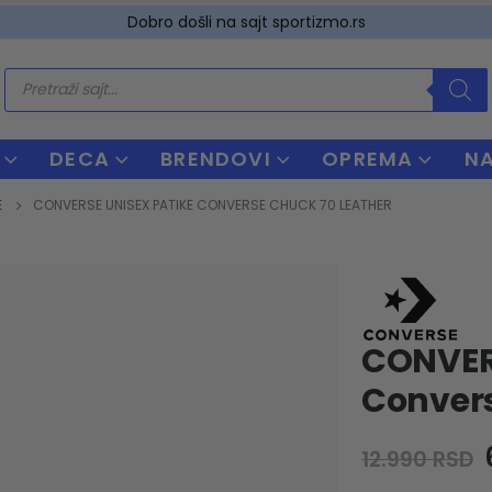
Dobro došli na sajt sportizmo.rs
Products
search
DECA
BRENDOVI
OPREMA
N
E
CONVERSE UNISEX PATIKE CONVERSE CHUCK 70 LEATHER
CONVER
Convers
12.990
RSD