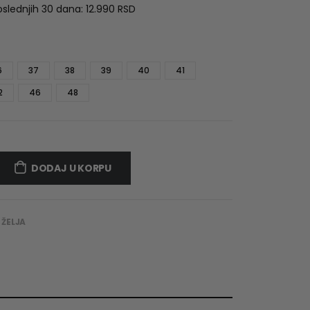
was:
is:
oslednjih 30 dana:
12.990
RSD
12.990 RSD.
6.990 RSD.
6
37
38
39
40
41
2
46
48
DODAJ U KORPU
 ŽELJA