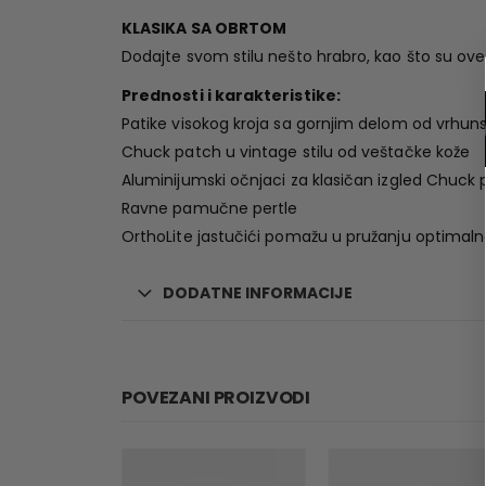
KLASIKA SA OBRTOM
Dodajte svom stilu nešto hrabro, kao što su ove
Prednosti i karakteristike:
Patike visokog kroja sa gornjim delom od vrhun
Chuck patch u vintage stilu od veštačke kože
Aluminijumski očnjaci za klasičan izgled Chuck 
Ravne pamučne pertle
OrthoLite jastučići pomažu u pružanju optimal
DODATNE INFORMACIJE
POVEZANI PROIZVODI