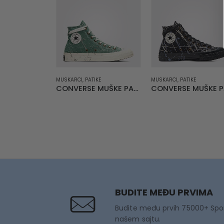
MUSKARCI
,
PATIKE
MUSKARCI
,
PATIKE
CONVERSE MUŠKE PATIKE Chuck 70 Paint Splatter
BUDITE MEĐU PRVIMA
Budite među prvih 75000+ Spo
našem sajtu.