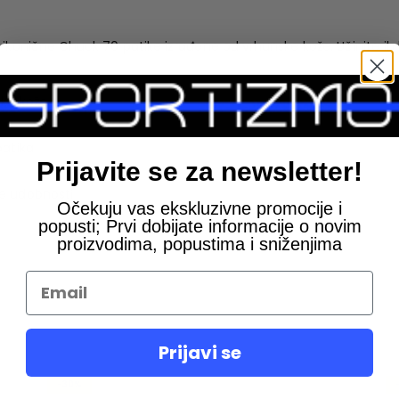
 ikonične Chuck 70 patike izrađene od vrhunske kože. Učinite ih 
ske kože
patika
Prijavite se za newsletter!
ne udobnosti
Očekuju vas ekskluzivne promocije i
popusti; Prvi dobijate informacije o novim
proizvodima, popustima i sniženjima
Prijavi se
-30%