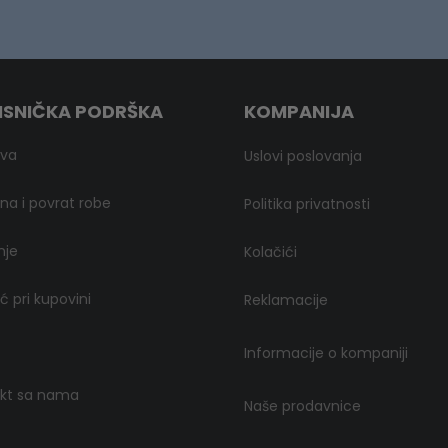
ISNIČKA PODRŠKA
KOMPANIJA
ava
Uslovi poslovanja
a i povrat robe
Politika privatnosti
nje
Kolačići
 pri kupovini
Reklamacije
Informacije o kompaniji
kt sa nama
Naše prodavnice