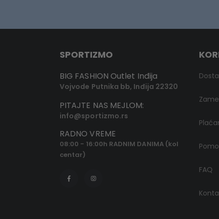
SPORTIZMO
KOR
BIG FASHION Outlet Inđija
Dost
Vojvode Putnika bb, Inđija 22320
Zamen
PITAJTE NAS MEJLOM:
info@sportizmo.rs
Plaća
RADNO VREME
08:00 - 16:00h RADNIM DANIMA (kol
Pomoć
centar)
FAQ
Konta