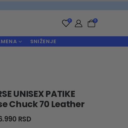
0
0
AMENA
SNIŽENJE
SE UNISEX PATIKE
e Chuck 70 Leather
Original
Current
6.990
RSD
price
price