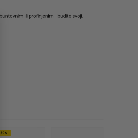
buntovnim ili profinjenim—budite svoji.
-30%