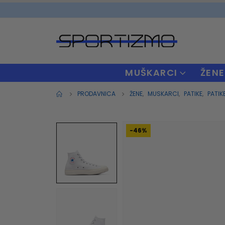
MUŠKARCI
ŽENE
PRODAVNICA
ŽENE
,
MUSKARCI
,
PATIKE
,
PATIK
-46%