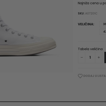
Najniža cena u p
SKU:
A07201C
VELIČINA
3
4
Tabela veličina
DODAJ U LISTA