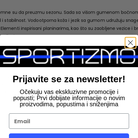
remne su da preuzmu sezonu. Sada sa višom gumenom bočnom s
 i stabilnost. Vodootporna koža i jezik sa gumom udružuju snag
ementi inspirisani planinarima, kao što su zaobljene vezice i b
m dizajnom.
orne kože i jezikom od poli-žakarda
u u zaštiti od vremenskih nepogoda
Prijavite se za newsletter!
ost
 bolju trakciju i izražajniji stav
Očekuju vas ekskluzivne promocije i
popusti; Prvi dobijate informacije o novim
proizvodima, popustima i sniženjima