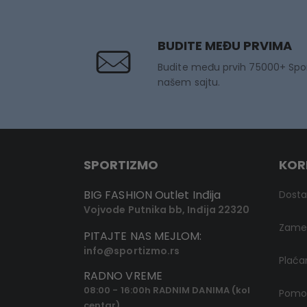
BUDITE MEĐU PRVIMA
Budite među prvih 75000+ Spo
našem sajtu.
SPORTIZMO
KOR
BIG FASHION Outlet Inđija
Dost
Vojvode Putnika bb, Inđija 22320
Zamen
PITAJTE NAS MEJLOM:
info@sportizmo.rs
Plaća
RADNO VREME
08:00 - 16:00h RADNIM DANIMA (kol
Pomoć
centar)