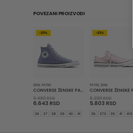
POVEZANI PROIZVODI
-30%
-30%
ŽENE
,
PATIKE
PATIKE
,
ŽENE
CONVERSE ŽENSKE PATIKE Chuck Taylor All Star
Original
Origina
9.490
RSD
8.290
RSD
price
Current
price
Curre
6.643
RSD
5.803
RSD
was:
price
was:
price
9.490 RSD.
is:
8.290 R
is:
36
37
38
39
40
41
36
37.5
39
41
41.5
6.643 RSD.
5.803 