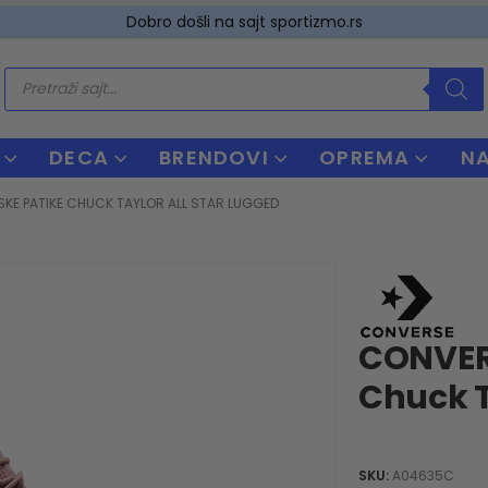
Dobro došli na sajt sportizmo.rs
Products
search
DECA
BRENDOVI
OPREMA
N
KE PATIKE CHUCK TAYLOR ALL STAR LUGGED
CONVER
Chuck T
SKU:
A04635C