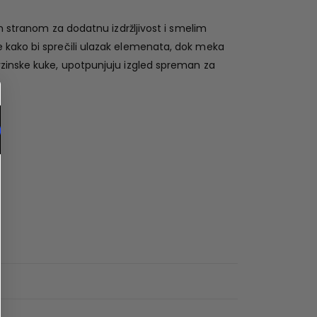
tranom za dodatnu izdržljivost i smelim
e kako bi sprečili ulazak elemenata, dok meka
rzinske kuke, upotpunjuju izgled spreman za