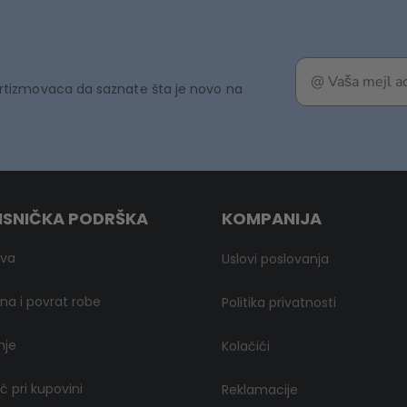
rtizmovaca da saznate šta je novo na
ISNIČKA PODRŠKA
KOMPANIJA
ava
Uslovi poslovanja
a i povrat robe
Politika privatnosti
nje
Kolačići
 pri kupovini
Reklamacije