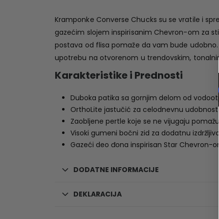
Kramponke Converse Chucks su se vratile i sp
gazećim slojem inspirisanim Chevron-om za stil
postava od flisa pomaže da vam bude udobno. El
upotrebu na otvorenom u trendovskim, tonalni
Karakteristike i Prednosti
Duboka patika sa gornjim delom od vodootp
OrthoLite jastučić za celodnevnu udobnost
Zaobljene pertle koje se ne vijugaju pomaž
Visoki gumeni bočni zid za dodatnu izdržljiv
Gazeći deo đona inspirisan Star Chevron-om za
DODATNE INFORMACIJE
DEKLARACIJA