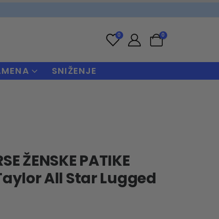
0
0
AMENA
SNIŽENJE
SE ŽENSKE PATIKE
aylor All Star Lugged