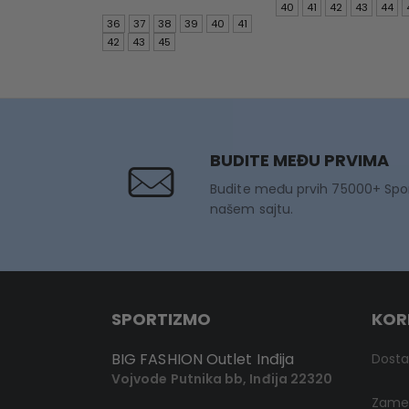
was:
price
was:
40
41
42
43
44
9.490 RSD.
is:
7.990 R
36
37
38
39
40
41
6.643 RSD.
42
43
45
BUDITE MEĐU PRVIMA
Budite među prvih 75000+ Spo
našem sajtu.
SPORTIZMO
KOR
BIG FASHION Outlet Inđija
Dost
Vojvode Putnika bb, Inđija 22320
Zamen