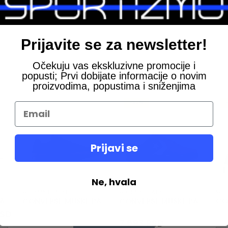
ASU
Prijavite se za newsletter!
Očekuju vas ekskluzivne promocije i
popusti; Prvi dobijate informacije o novim
proizvodima, popustima i sniženjima
-30%
Prijavi se
Ne, hvala
MUSKARCI
,
PATIKE
MUSKARCI
,
PATIKE
MUS
CONVERSE MUŠKE PATIKE Star Player 76
CONVERSE MUŠKE PATIKE Sport Casual
CONVERSE MUŠKE PATIKE CL98 Suede
l
Current
Original
SD
10.990
RSD
11.
price
price
Current
7.693
RSD