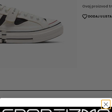
Ovaj proizvod tr
DODAJ U LISTA
Converse