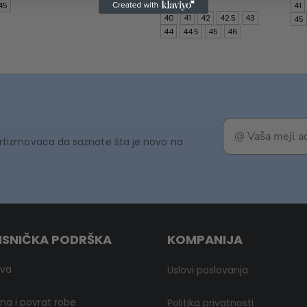
is:
was:
price
45
41
SD.
5.593 RSD.
10.990 RSD.
is:
40
41
42
42.5
43
45
7.693 RSD.
44
44.5
45
46
rtizmovaca da saznate šta je novo na
ISNIČKA PODRŠKA
KOMPANIJA
ava
Uslovi poslovanja
a i povrat robe
Politika privatnosti