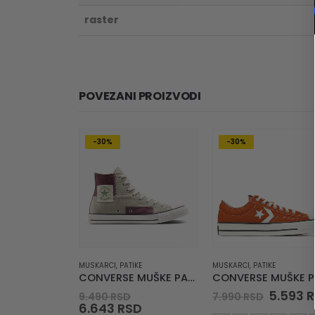
raster
POVEZANI PROIZVODI
-30%
-30%
MUSKARCI
,
PATIKE
MUSKARCI
,
PATIKE
CONVERSE MUŠKE PATIKE Chuck Taylor All Star Patchwork
Original
Origina
5.593
R
9.490
RSD
7.990
RSD
price
Current
price
6.643
RSD