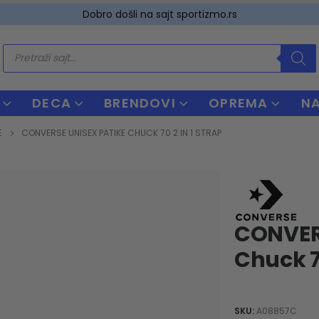
Dobro došli na sajt sportizmo.rs
Products
search
DECA
BRENDOVI
OPREMA
N
E
CONVERSE UNISEX PATIKE CHUCK 70 2 IN 1 STRAP
CONVER
Chuck 70
SKU:
A08857C