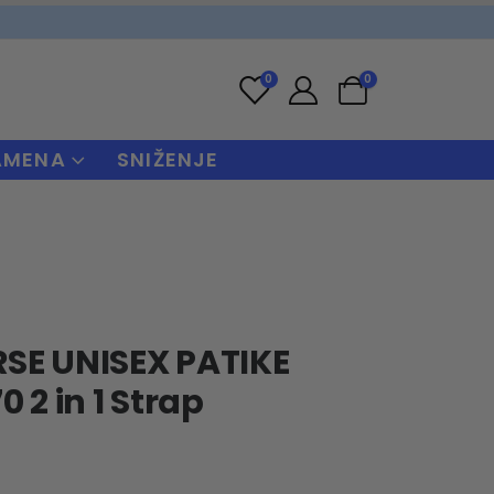
0
0
AMENA
SNIŽENJE
SE UNISEX PATIKE
 2 in 1 Strap