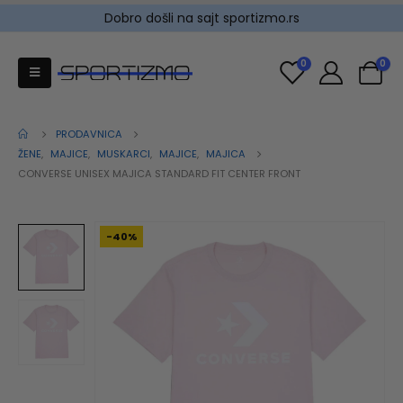
Dobro došli na sajt sportizmo.rs
0
0
PRODAVNICA
ŽENE
,
MAJICE
,
MUSKARCI
,
MAJICE
,
MAJICA
CONVERSE UNISEX MAJICA STANDARD FIT CENTER FRONT
-40%