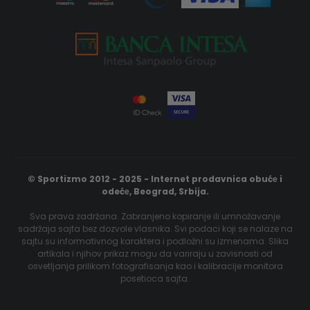
© Sportizmo 2012 - 2025 - Internet prodavnica obućе i
odećе, Beograd, Srbija.
Sva prava zadržana. Zabranjeno kopiranje ili umnožavanje
sadržaja sajta bez dozvole vlasnika. Svi podaci koji se nalaze na
sajtu su informativnog karaktera i podložni su izmenama. Slika
artikala i njihov prikaz mogu da variraju u zavisnosti od
osvetljanja prilikom fotografisanja kao i kalibracije monitora
posetioca sajta.