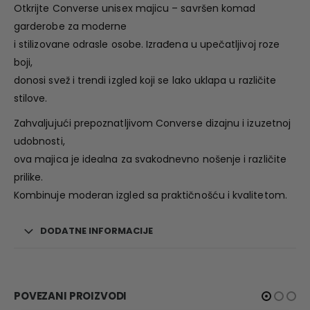
Otkrijte Converse unisex majicu – savršen komad
garderobe za moderne
i stilizovane odrasle osobe. Izrađena u upečatljivoj roze
boji,
donosi svež i trendi izgled koji se lako uklapa u različite
stilove.
Zahvaljujući prepoznatljivom Converse dizajnu i izuzetnoj
udobnosti,
ova majica je idealna za svakodnevno nošenje i različite
prilike.
Kombinuje moderan izgled sa praktičnošću i kvalitetom.
DODATNE INFORMACIJE
POVEZANI PROIZVODI