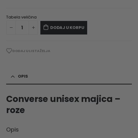
Tabela veličina
DODAJ U KORPU
DODAJ U LISTA ŽELJA
OPIS
Converse unisex majica –
roze
Opis