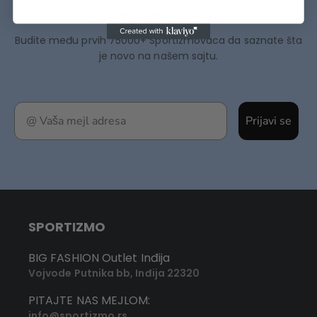
BUDITE MEĐU PRVIMA
Budite među prvih 75000+ Sportizmovaca da saznate šta
je novo na našem sajtu.
Prijavi se
SPORTIZMO
BIG FASHION Outlet Inđija
Vojvode Putnika bb, Inđija 22320
PITAJTE NAS MEJLOM:
info@sportizmo.rs