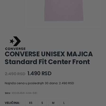
CONVERSE UNISEX MAJICA
Standard Fit Center Front
Original
Current
1.490
RSD
2.490
RSD
price
price
was:
is:
Najniža cena u poslednjih 30 dana:
2.490
RSD
2.490 RSD.
1.490 RSD.
SKU:
10025458-A44-681
VELIČINA
XS
S
M
L