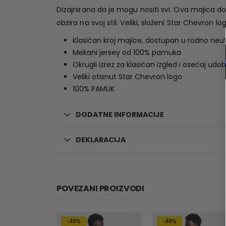
Dizajnirana da je mogu nositi svi. Ova majica do
obzira na svoj stil. Veliki, složeni Star Chevron l
Klasičan kroj majice, dostupan u rodno neut
Mekani jersey od 100% pamuka
Okrugli izrez za klasičan izgled i osećaj udo
Veliki otisnut Star Chevron logo
100% PAMUK
DODATNE INFORMACIJE
DEKLARACIJA
POVEZANI PROIZVODI
-30%
-30%