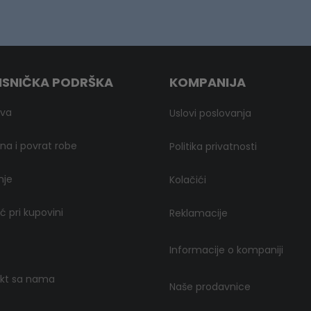
ISNIČKA PODRŠKA
KOMPANIJA
ava
Uslovi poslovanja
a i povrat robe
Politika privatnosti
nje
Kolačići
 pri kupovini
Reklamacije
Informacije o kompaniji
kt sa nama
Naše prodavnice