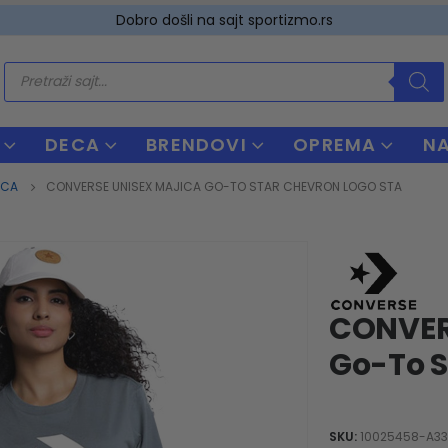
Dobro došli na sajt sportizmo.rs
Products
search
DECA
BRENDOVI
OPREMA
N
ICA
CONVERSE UNISEX MAJICA GO-TO STAR CHEVRON LOGO STA
CONVER
Go-To S
SKU:
10025458-A3