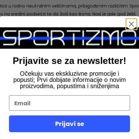
lazi u rodno neutralnim veličinama, prilagođenim različitim tipo
ogo na sredini podseća te da živiš kao ikona. Nosi je gde god želiš.
ralnim veličinama, prilagođen većini tipova tela
bnosti
Prijavite se za newsletter!
Očekuju vas ekskluzivne promocije i
popusti; Prvi dobijate informacije o novim
proizvodima, popustima i sniženjima
Prijavi se
-30%
-30%