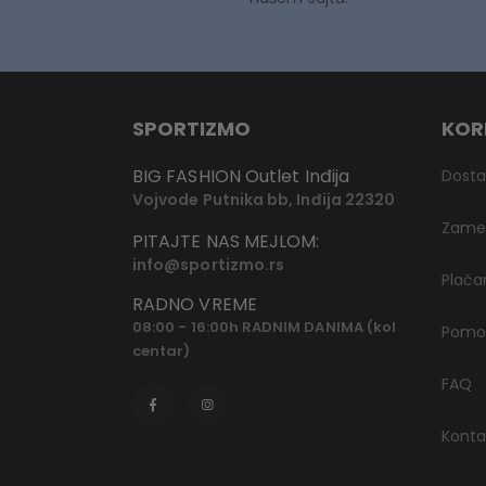
SPORTIZMO
KOR
BIG FASHION Outlet Inđija
Dost
Vojvode Putnika bb, Inđija 22320
Zamen
PITAJTE NAS MEJLOM:
info@sportizmo.rs
Plaća
RADNO VREME
08:00 - 16:00h RADNIM DANIMA (kol
Pomoć
centar)
FAQ
Konta