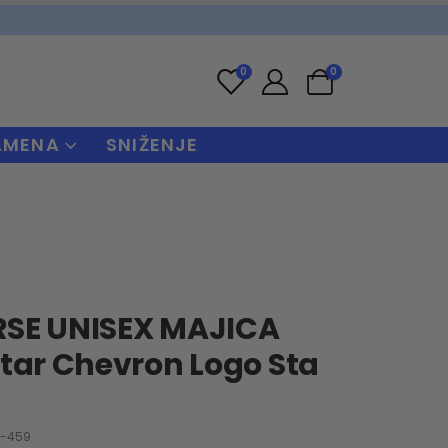
0
0
AMENA
SNIŽENJE
SE UNISEX MAJICA
tar Chevron Logo Sta
3-459