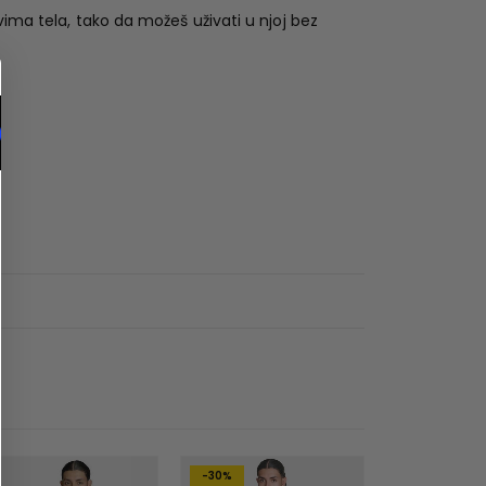
vima tela, tako da možeš uživati u njoj bez
-30%