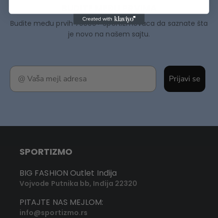
BUDITE MEĐU PRVIMA
Budite među prvih 75000+ Sportizmovaca da saznate šta
je novo na našem sajtu.
Prijavi se
SPORTIZMO
BIG FASHION Outlet Inđija
Vojvode Putnika bb, Inđija 22320
PITAJTE NAS MEJLOM:
info@sportizmo.rs