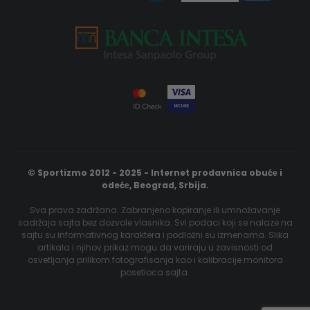
© Sportizmo 2012 - 2025 - Internet prodavnica obućе i
odećе, Beograd, Srbija.
Sva prava zadržana. Zabranjeno kopiranje ili umnožavanje
sadržaja sajta bez dozvole vlasnika. Svi podaci koji se nalaze na
sajtu su informativnog karaktera i podložni su izmenama. Slika
artikala i njihov prikaz mogu da variraju u zavisnosti od
osvetljanja prilikom fotografisanja kao i kalibracije monitora
posetioca sajta.