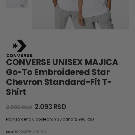
CONVERSE UNISEX MAJICA
Go-To Embroidered Star
Chevron Standard-Fit T-
Shirt
Original
Current
2.093
RSD
2.990
RSD
price
price
was:
is:
Najniža cena u poslednjih 30 dana:
2.990
RSD
2.990 RSD.
2.093 RSD.
SKU:
10023876-A01-102