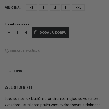
VELIČINA
XS
S
M
L
XXL
Tabela veličina
DODAJ U KORPU
DODAJ U LISTA ŽELJA
OPIS
ALL STAR FIT
Lako se nosi uz klasični brendiranje, majica sa vezenom
zvezdom i strelicom pruža vam svakodnevnu udobnost