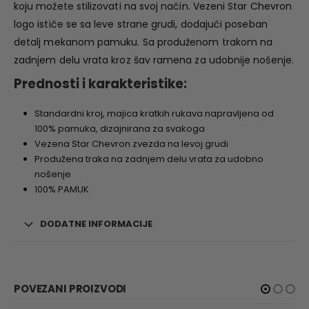
koju možete stilizovati na svoj način. Vezeni Star Chevron
logo ističe se sa leve strane grudi, dodajući poseban
detalj mekanom pamuku. Sa produženom trakom na
zadnjem delu vrata kroz šav ramena za udobnije nošenje.
Prednosti i karakteristike:
Standardni kroj, majica kratkih rukava napravljena od
100% pamuka, dizajnirana za svakoga
Vezena Star Chevron zvezda na levoj grudi
Produžena traka na zadnjem delu vrata za udobno
nošenje
100% PAMUK
DODATNE INFORMACIJE
POVEZANI PROIZVODI