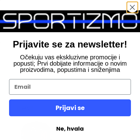
ivom
zatezanja
Prijavite se za newsletter!
Očekuju vas ekskluzivne promocije i
popusti; Prvi dobijate informacije o novim
proizvodima, popustima i sniženjima
Prijavi se
-54%
Ne, hvala