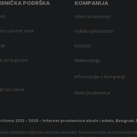
ISNIČKA PODRŠKA
KOMPANIJA
ava
Uslovi poslovanja
a i povrat robe
Politika privatnosti
nje
Kolačići
 pri kupovini
Reklamacije
Informacije o kompaniji
kt sa nama
Naše prodavnice
rtizmo 2012 - 2025 - Internet prodavnica obućе i odećе, Beograd, S
nje sadržaja sajta bez dozvole vlasnika. Svi podaci koji se nalaze na sa