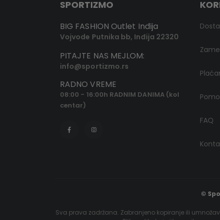
SPORTIZMO
KOR
BIG FASHION Outlet Inđija
Dost
Vojvode Putnika bb, Inđija 22320
Zamen
PITAJTE NAS MEJLOM:
info@sportizmo.rs
Plaća
RADNO VREME
08:00 - 16:00h RADNIM DANIMA (kol
Pomoć
centar)
FAQ
Konta
© Spo
Sva prava zadržana. Zabranjeno kopiranje ili umnožava