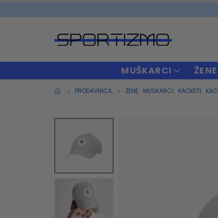
MUŠKARCI
ŽENE
PRODAVNICA
ŽENE
,
MUSKARCI
,
KAČKETI
,
KAČ