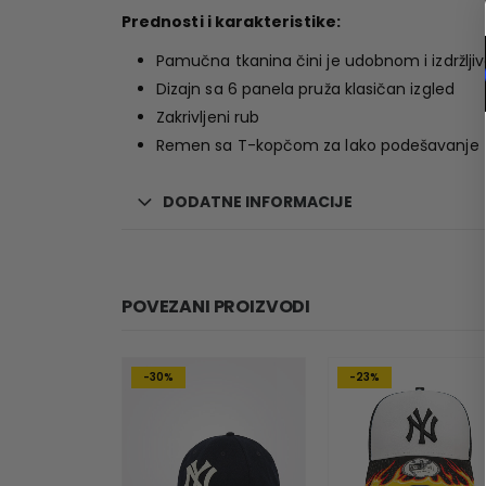
Prednosti i karakteristike:
Pamučna tkanina čini je udobnom i izdržlj
Dizajn sa 6 panela pruža klasičan izgled
Zakrivljeni rub
Remen sa T-kopčom za lako podešavanje 
DODATNE INFORMACIJE
POVEZANI PROIZVODI
-30%
-23%