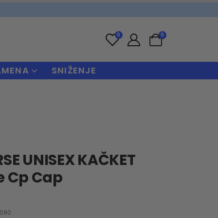
0
0
AMENA
SNIŽENJE
SE UNISEX KAČKET
e Cp Cap
-090