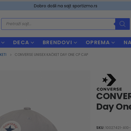
Dobro došli na sajt sportizmo.rs
Products
search
DECA
BRENDOVI
OPREMA
N
KETI
CONVERSE UNISEX KAČKET DAY ONE CP CAP
CONVER
Day On
SKU:
10027421-A10