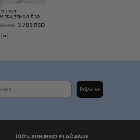
,
ŠORTSEVI
NEW ERA ŽENSKI ŠORTS Pink Womens Sweat Shorts
Original
Current
3.703
RSD
290
RSD
price
price
was:
is:
M
5.290 RSD.
3.703 RSD.
Prijavi se
100% SIGURNO PLAĆANJE