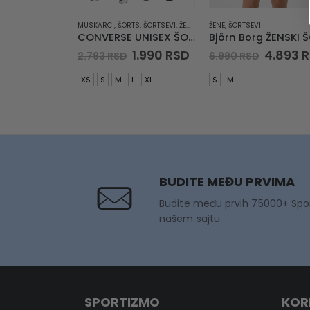
MUSKARCI
,
ŠORTS
,
ŠORTSEVI
,
ŽENE
,
ŠORTSEVI
ŽENE
,
ŠORTSEVI
CONVERSE UNISEX ŠORTS Standard Fit Classic Fit Wearers Left Star Chev Emb
Original
Current
Origina
1.990
RSD
4.893
R
2.793
RSD
6.990
RSD
price
price
price
was:
is:
was:
XS
S
M
L
XL
S
M
2.793 RSD.
1.990 RSD.
6.990 R
BUDITE MEĐU PRVIMA
Budite među prvih 75000+ Spo
našem sajtu.
SPORTIZMO
KOR