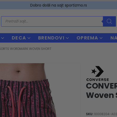
Dobro došli na sajt sportizmo.rs
Products
search
DECA
BRENDOVI
OPREMA
N
ŠORTS WORDMARK WOVEN SHORT
CONVER
Woven 
SKU:
10008204-A0