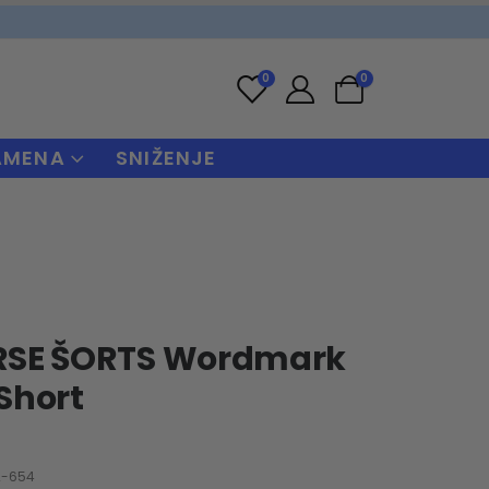
0
0
AMENA
SNIŽENJE
SE ŠORTS Wordmark
Short
2-654