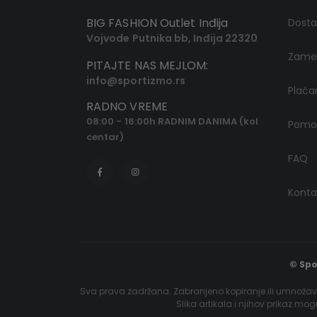
BIG FASHION Outlet Inđija
Dost
Vojvode Putnika bb, Inđija 22320
Zamen
PITAJTE NAS MEJLOM:
info@sportizmo.rs
Plaća
RADNO VREME
08:00 - 16:00h RADNIM DANIMA (kol
Pomoć
centar)
FAQ
Konta
© Spo
Sva prava zadržana. Zabranjeno kopiranje ili umnožava
Slika artikala i njihov prikaz mo