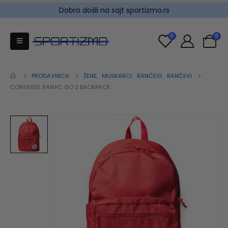
Dobro došli na sajt sportizmo.rs
0
0
PRODAVNICA
ŽENE
,
MUSKARCI
,
RANČEVI
,
RANČEVI
CONVERSE RANAC GO 2 BACKPACK