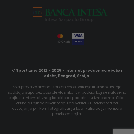
© Sportizmo 2012 - 2025 - Internet prodavnica obućе i
odećе, Beograd, Srbija.
Sva prava zadržana. Zabranjeno kopiranje ili umnožavanje
sadržaja sajta bez dozvole vlasnika. Svi podaci koji se nalaze na
sajtu su informativnog karaktera i podložni su izmenama. Slika
artikala i njihov prikaz mogu da variraju u zavisnosti od
osvetljanja prilikom fotografisanja kao i kalibracije monitora
posetioca sajta.