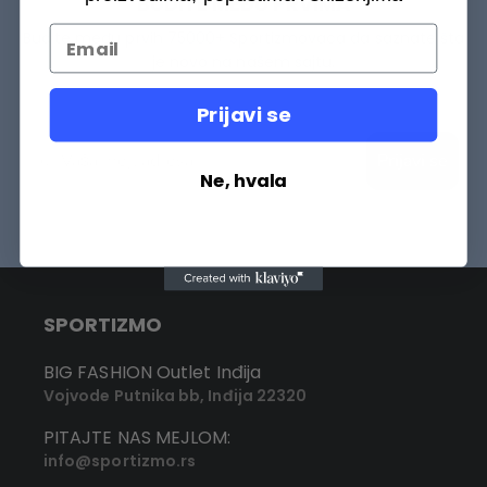
BUDITE MEĐU PRVIMA
Budite među prvih 75000+ Sportizmovaca da saznate šta
je novo na našem sajtu.
Prijavi se
Prijavi se
Ne, hvala
SPORTIZMO
BIG FASHION Outlet Inđija
Vojvode Putnika bb, Inđija 22320
PITAJTE NAS MEJLOM:
info@sportizmo.rs