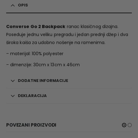
OPIS
Converse Go 2 Backpack
ranac klasičnog dizajna.
Poseduje jednu veliku pregradu i jedan prednji džep i dva
široka kaiša za udobno nošenje na ramenima.
– materijal: 100% polyester
– dimenzije: 30cm x 13cm x 46cm
DODATNE INFORMACIJE
DEKLARACIJA
POVEZANI PROIZVODI