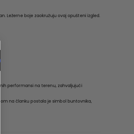
an. Ležerne boje zaokružuju ovaj opušteni izgled.
tnih performansi na terenu, zahvaljujući
oom na članku postala je simbol buntovnika,