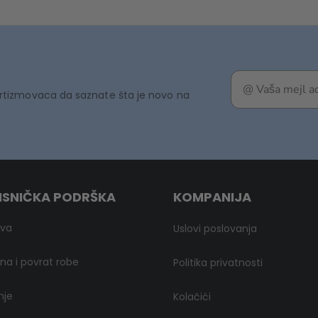
rtizmovaca da saznate šta je novo na
ISNIČKA PODRŠKA
KOMPANIJA
ava
Uslovi poslovanja
a i povrat robe
Politika privatnosti
nje
Kolačići