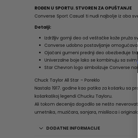
ROĐEN U SPORTU. STVOREN ZA OPUŠTANJE
Converse Sport Casual ti nudi najbolje iz oba sv
Detalji:
Izdržljiv gornji deo od veštačke kože pruža 
Converse udobno postavljanje omogućava
Ojačani gumeni prednji deo obezbeđuje trajno
Univerzalne boje lako se kombinuju sa svi
Star Chevron logo simbolizuje Converse na
Chuck Taylor All Star – Poreklo
Nastala 1917. godine kao patika za košarku sa p
košarkaškoj legendi Chucku Tayloru.
Ali tokom decenija dogodilo se nešto neverovat
umetnika, muzičara, sanjara, mislilaca i originala
DODATNE INFORMACIJE