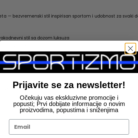
eta — bezvremenski stil inspirisan sportom i udobnost za svaki d
svakodnevni stil sa dozom luksuza
 optimalan komfor
st i daje izgled inspirisan skejterskim stilom
m tvojim omiljenim kombinacijama
sleđe
Prijavite se za newsletter!
rotivkliznim đonom, All Star je prvobitno promovisana zbog izuze
Očekuju vas ekskluzivne promocije i
popusti; Prvi dobijate informacije o novim
no: ova patika sa bezvremenskim oblikom i prepoznatljivim log
proizvodima, popustima i sniženjima
.