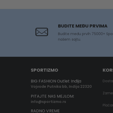
BUDITE MEĐU PRVIMA
Budite među prvih 75000+ Spo
našem sajtu.
SPORTIZMO
KOR
BIG FASHION Outlet Inđija
Dost
Vojvode Putnika bb, Inđija 22320
Zamen
PITAJTE NAS MEJLOM:
info@sportizmo.rs
Plaća
RADNO VREME