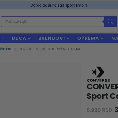
Dobro došli na sajt sportizmo.rs
Products
search
DECA
BRENDOVI
OPREMA
N
990 DIN
CONVERSE MUŠKE PATIKE SPORT CASUAL
CONVER
Sport C
O
6.990
RSD
p