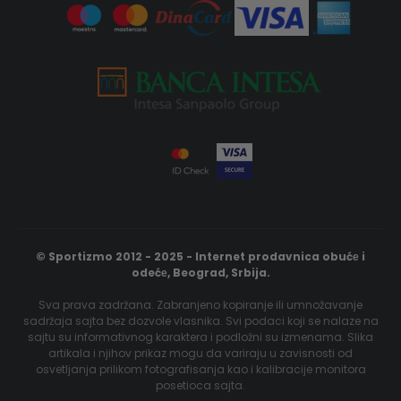
© Sportizmo 2012 - 2025 - Internet prodavnica obućе i
odećе, Beograd, Srbija.
Sva prava zadržana. Zabranjeno kopiranje ili umnožavanje
sadržaja sajta bez dozvole vlasnika. Svi podaci koji se nalaze na
sajtu su informativnog karaktera i podložni su izmenama. Slika
artikala i njihov prikaz mogu da variraju u zavisnosti od
osvetljanja prilikom fotografisanja kao i kalibracije monitora
posetioca sajta.