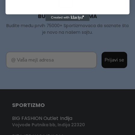
BUDITE MEĐU PRVIMA
Budite među prvih 75000+ Sportizmovaca da saznate šta
je novo na našem sajtu.
Prijavi se
SPORTIZMO
BIG FASHION Outlet Inđija
Vojvode Putnika bb, Inđija 22320