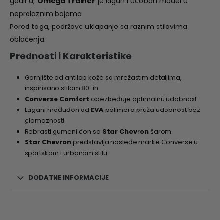
godina,
Omega Trainer
je lagan i udoban model u
neprolaznim bojama.
Pored toga, podržava uklapanje sa raznim stilovima
oblačenja.
Prednosti i Karakteristike
Gornjište od antilop kože sa mrežastim detaljima,
inspirisano stilom 80-ih
Converse Comfort
obezbeđuje optimalnu udobnost
Lagani međuđon od
EVA
polimera pruža udobnost bez
glomaznosti
Rebrasti gumeni đon sa
Star Chevron
šarom
Star Chevron
predstavlja nasleđe marke Converse u
sportskom i urbanom stilu
DODATNE INFORMACIJE