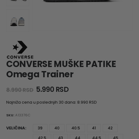
CONVERSE MUŠKE PATIKE
Omega Trainer
Original
Current
5.990
RSD
8.990
RSD
price
price
was:
is:
Najniža cena u poslednjih 30 dana:
8.990
RSD
8.990 RSD.
5.990 RSD.
SKU:
A13376C
VELIČINA
39
40
40.5
41
42
42.5
43
44
44.5
45