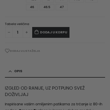
46
46.5
47
Tabela veličina
DODAJ U KORPU
DODAJ U LISTA ŽELJA
OPIS
IZGLED OD RANIJE, UZ POTPUNO SVEŽ
DOŽIVLJAJ
Inspirisane vašim omiljenim patikama za trčanje iz 80-ih