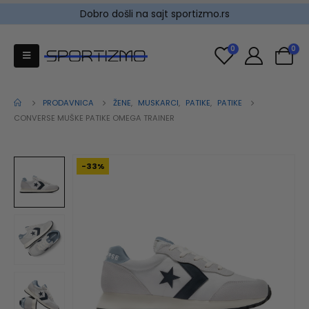
Dobro došli na sajt sportizmo.rs
0
0
PRODAVNICA
ŽENE
,
MUSKARCI
,
PATIKE
,
PATIKE
CONVERSE MUŠKE PATIKE OMEGA TRAINER
-33%