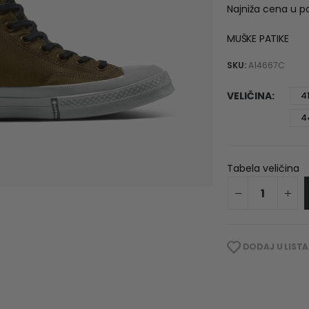
Najniža cena u p
MUŠKE PATIKE
SKU:
A14667C
VELIČINA
4
4
Tabela veličina
DODAJ U LISTA