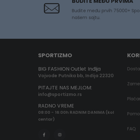
BUDITE MEĐU PRVIMA
Budite među prvih 75000+ Spo
našem sajtu.
SPORTIZMO
KOR
BIG FASHION Outlet Inđija
Dost
Vojvode Putnika bb, Inđija 22320
Zamen
PITAJTE NAS MEJLOM:
info@sportizmo.rs
Plaća
RADNO VREME
08:00 - 16:00h RADNIM DANIMA (kol
Pomoć
centar)
FAQ