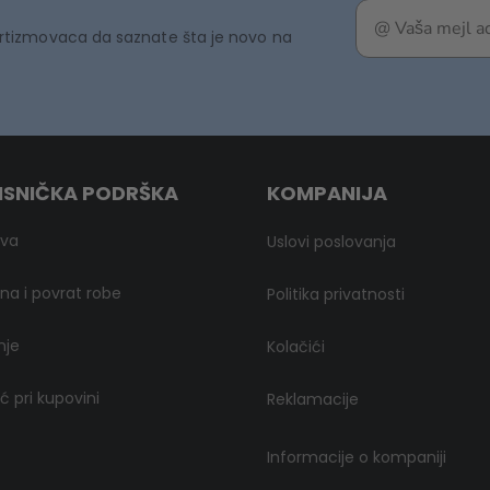
rtizmovaca da saznate šta je novo na
ISNIČKA PODRŠKA
KOMPANIJA
ava
Uslovi poslovanja
a i povrat robe
Politika privatnosti
nje
Kolačići
 pri kupovini
Reklamacije
Informacije o kompaniji