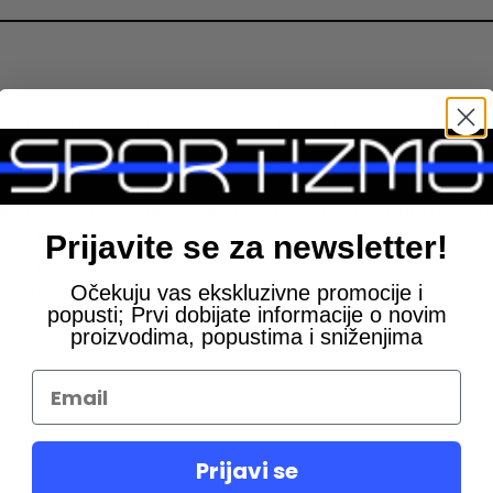
 ovaj premium Chuck model sa GORE-TEX tehnologijom.
 i prozračan osećaj uz zaštitu u različitim vremenskim uslovim
vakom koraku
Prijavite se za newsletter!
gornjištu
ll Star pločica na peti
Očekuju vas ekskluzivne promocije i
popusti; Prvi dobijate informacije o novim
proizvodima, popustima i sniženjima
Prijavi se