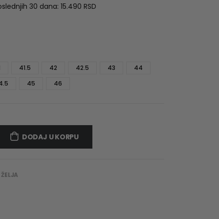
was:
is:
oslednjih 30 dana:
15.490
RSD
15.490 RSD.
10.843 RSD.
1
41.5
42
42.5
43
44
4.5
45
46
DODAJ U KORPU
 ŽELJA