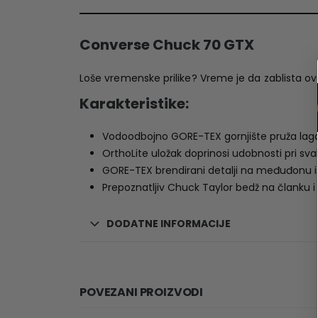
Converse Chuck 70 GTX
Loše vremenske prilike? Vreme je da zablista
Karakteristike:
Vodoodbojno GORE-TEX gornjište pruža lagan
OrthoLite uložak doprinosi udobnosti pri s
GORE-TEX brendirani detalji na međuđonu i 
Prepoznatljiv Chuck Taylor bedž na članku i A
DODATNE INFORMACIJE
POVEZANI PROIZVODI