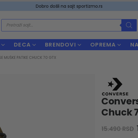
Dobro došli na sajt sportizmo.rs
Products
search
DECA
BRENDOVI
OPREMA
N
E MUŠKE PATIKE CHUCK 70 GTX
Conver
Chuck 
15.490
RSD