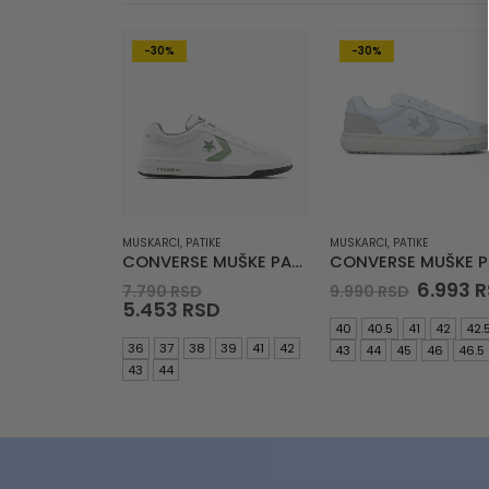
-30%
-30%
MUSKARCI
,
PATIKE
MUSKARCI
,
PATIKE
CONVERSE MUŠKE PATIKE Pro Blaze V2
Original
Origina
6.993
R
7.790
RSD
9.990
RSD
price
Current
price
5.453
RSD
was:
price
was:
40
40.5
41
42
42.
7.790 RSD.
is:
9.990 R
36
37
38
39
41
42
43
44
45
46
46.5
5.453 RSD.
43
44