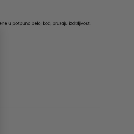
ne u potpuno beloj koži, pružaju izdržljivost,