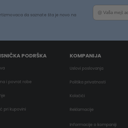
rtizmovaca da saznate šta je novo na
ISNIČKA PODRŠKA
KOMPANIJA
ava
Uslovi poslovanja
a i povrat robe
Politika privatnosti
nje
Kolačići
 pri kupovini
Reklamacije
Informacije o kompaniji