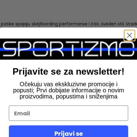
patike spajaju skejtbording performanse i čist, sveden stil. Izrađe
stilom Aleksis Sablone.
timizovanim za skejtbording pruža efikasnu apsorpciju udara.
Prijavite se za newsletter!
dano prianjanje.
izvođenju trikova.
Očekuju vas ekskluzivne promocije i
sis Sablone naglašavaju autentičnost modela.
popusti; Prvi dobijate informacije o novim
proizvodima, popustima i sniženjima
Prijavi se