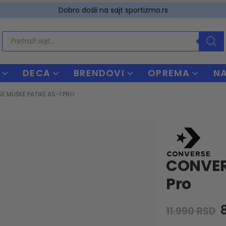
Dobro došli na sajt sportizmo.rs
Products
search
DECA
BRENDOVI
OPREMA
N
E MUŠKE PATIKE AS-1 PRO
CONVER
Pro
O
11.990
RSD
p