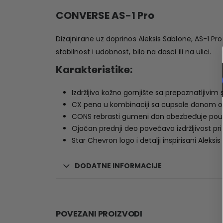
CONVERSE AS-1 Pro
Dizajnirane uz doprinos Aleksis Sablone, AS-1 Pro 
stabilnost i udobnost, bilo na dasci ili na ulici.
Karakteristike:
Izdržljivo kožno gornjište sa prepoznatljivim 
CX pena u kombinaciji sa cupsole đonom op
CONS rebrasti gumeni đon obezbeđuje pouz
Ojačan prednji deo povećava izdržljivost pri 
Star Chevron logo i detalji inspirisani Alek
DODATNE INFORMACIJE
POVEZANI PROIZVODI