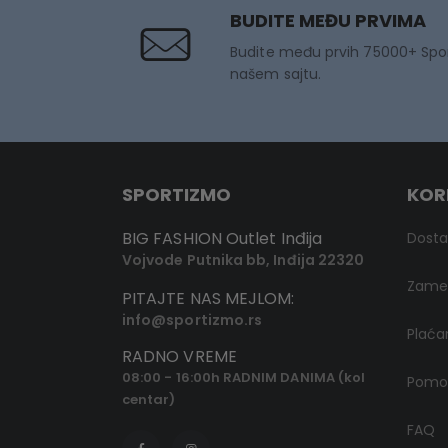
BUDITE MEĐU PRVIMA
Budite među prvih 75000+ Spo
našem sajtu.
SPORTIZMO
KOR
BIG FASHION Outlet Inđija
Dost
Vojvode Putnika bb, Inđija 22320
Zamen
PITAJTE NAS MEJLOM:
info@sportizmo.rs
Plaća
RADNO VREME
08:00 - 16:00h RADNIM DANIMA (kol
Pomoć
centar)
FAQ