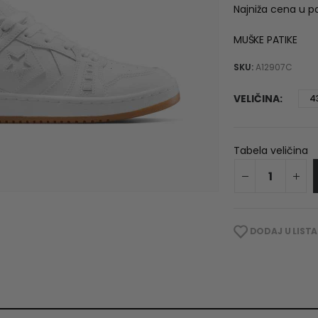
Najniža cena u p
1
MUŠKE PATIKE
SKU:
A12907C
VELIČINA
4
Tabela veličina
DODAJ U LISTA