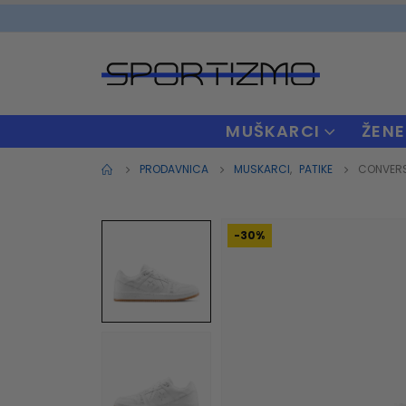
MUŠKARCI
ŽENE
PRODAVNICA
MUSKARCI
,
PATIKE
CONVERS
-30%