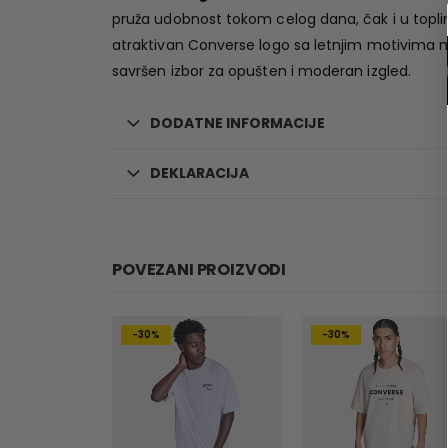
pruža udobnost tokom celog dana, čak i u topli
atraktivan Converse logo sa letnjim motivima na 
savršen izbor za opušten i moderan izgled.
DODATNE INFORMACIJE
DEKLARACIJA
POVEZANI PROIZVODI
-30%
-30%