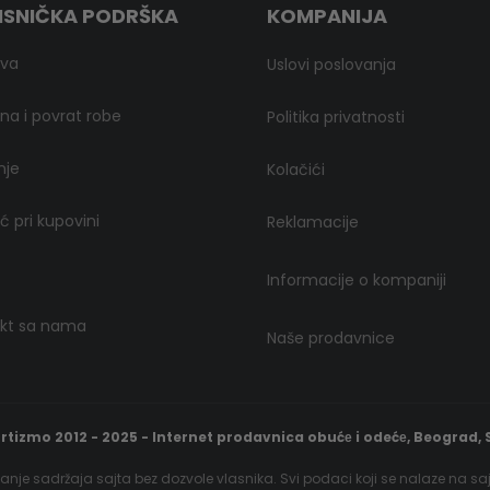
ISNIČKA PODRŠKA
KOMPANIJA
ava
Uslovi poslovanja
a i povrat robe
Politika privatnosti
nje
Kolačići
 pri kupovini
Reklamacije
Informacije o kompaniji
kt sa nama
Naše prodavnice
rtizmo 2012 - 2025 - Internet prodavnica obućе i odećе, Beograd, S
nje sadržaja sajta bez dozvole vlasnika. Svi podaci koji se nalaze na sa