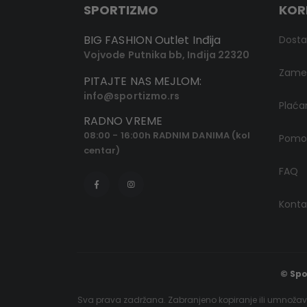
SPORTIZMO
KOR
BIG FASHION Outlet Inđija
Dost
Vojvode Putnika bb, Inđija 22320
Zamen
PITAJTE NAS MEJLOM:
info@sportizmo.rs
Plaća
RADNO VREME
08:00 - 16:00h RADNIM DANIMA (kol
Pomoć
centar)
FAQ
Konta
© Spo
Sva prava zadržana. Zabranjeno kopiranje ili umnožava