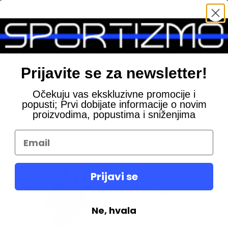
m letnjim danima. Klasičan kroj sa okruglim izrezom omogućava l
grudima dodaje dozu dinamike i originalnosti. Bilo da je nosite u
Prijavite se za newsletter!
Očekuju vas ekskluzivne promocije i
popusti; Prvi dobijate informacije o novim
proizvodima, popustima i sniženjima
-30%
Prijavi se
Ne, hvala