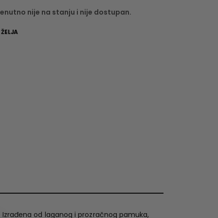
enutno nije na stanju i nije dostupan.
 ŽELJA
da. Izrađena od laganog i prozračnog pamuka,