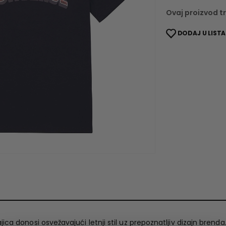
Ovaj proizvod tr
DODAJ U LISTA
ica donosi osvežavajući letnji stil uz prepoznatljiv dizajn bren