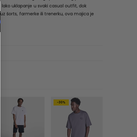
ako uklapanje u svaki casual outfit, dok
z šorts, farmerke ili trenerku, ova majica je
-30%