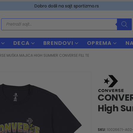
Dobro došli na sajt sportizmo.rs
Products
search
DECA
BRENDOVI
OPREMA
N
SE MUŠKA MAJICA HIGH SUMMER CONVERSE FILL TE
CONVER
High Su
SKU:
10026671-A02