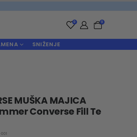
0
0
AMENA
SNIŽENJE
SE MUŠKA MAJICA
mmer Converse Fill Te
-001