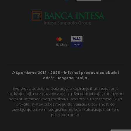
© Sportizmo 2012 - 2025 - Internet prodavnica obućе i
odećе, Beograd, Srbija.
Sva prava zadržana. Zabranjeno kopiranje ili umnožavanje
sadržaja sajta bez dozvole vlasnika. Svi podaci koji se nalaze na
sajtu su informativnog karaktera i podložni su izmenama. Slika
artikala i njihov prikaz mogu da variraju u zavisnosti od
osvetljanja prilikom fotografisanja kao i kalibracije monitora
posetioca sajta.