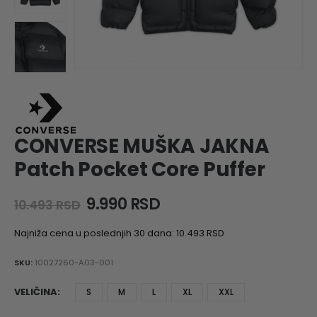
CONVERSE MUŠKA JAKNA
Patch Pocket Core Puffer
Original
Current
9.990
RSD
10.493
RSD
price
price
was:
is:
Najniža cena u poslednjih 30 dana:
10.493
RSD
10.493 RSD.
9.990 RSD.
SKU:
10027260-A03-001
VELIČINA
S
M
L
XL
XXL