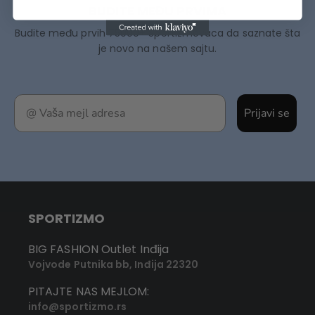
BUDITE MEĐU PRVIMA
Budite među prvih 75000+ Sportizmovaca da saznate šta
je novo na našem sajtu.
Prijavi se
SPORTIZMO
BIG FASHION Outlet Inđija
Vojvode Putnika bb, Inđija 22320
PITAJTE NAS MEJLOM:
info@sportizmo.rs