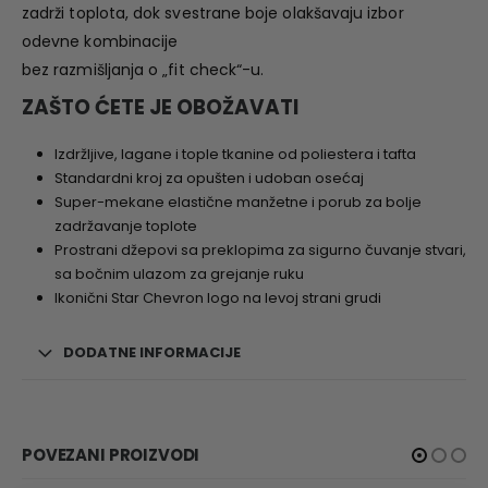
zadrži toplota, dok svestrane boje olakšavaju izbor
odevne kombinacije
bez razmišljanja o „fit check“-u.
ZAŠTO ĆETE JE OBOŽAVATI
Izdržljive, lagane i tople tkanine od poliestera i tafta
Standardni kroj za opušten i udoban osećaj
Super-mekane elastične manžetne i porub za bolje
zadržavanje toplote
Prostrani džepovi sa preklopima za sigurno čuvanje stvari,
sa bočnim ulazom za grejanje ruku
Ikonični Star Chevron logo na levoj strani grudi
DODATNE INFORMACIJE
POVEZANI PROIZVODI