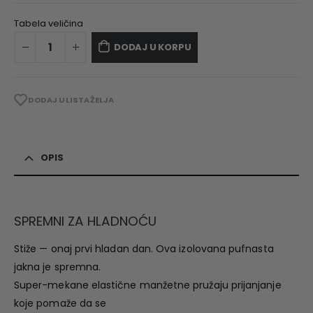
Tabela veličina
DODAJ U KORPU
DODAJ U LISTA ŽELJA
OPIS
SPREMNI ZA HLADNOĆU
Stiže — onaj prvi hladan dan. Ova izolovana pufnasta
jakna je spremna.
Super-mekane elastične manžetne pružaju prijanjanje
koje pomaže da se