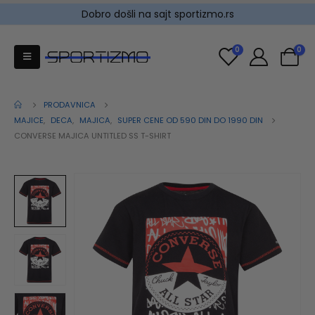
Dobro došli na sajt sportizmo.rs
0
0
PRODAVNICA
MAJICE
,
DECA
,
MAJICA
,
SUPER CENE OD 590 DIN DO 1990 DIN
CONVERSE MAJICA UNTITLED SS T-SHIRT