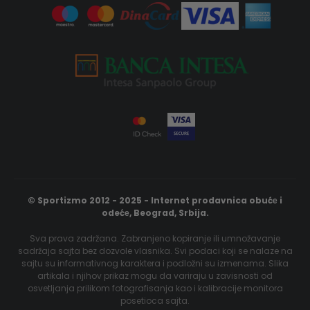
© Sportizmo 2012 - 2025 - Internet prodavnica obućе i
odećе, Beograd, Srbija.
Sva prava zadržana. Zabranjeno kopiranje ili umnožavanje
sadržaja sajta bez dozvole vlasnika. Svi podaci koji se nalaze na
sajtu su informativnog karaktera i podložni su izmenama. Slika
artikala i njihov prikaz mogu da variraju u zavisnosti od
osvetljanja prilikom fotografisanja kao i kalibracije monitora
posetioca sajta.