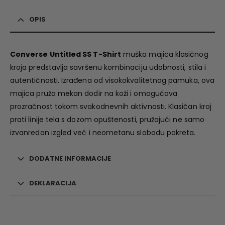
OPIS
Converse Untitled SS T-Shirt
muška majica klasičnog
kroja predstavlja savršenu kombinaciju udobnosti, stila i
autentičnosti. Izrađena od visokokvalitetnog pamuka, ova
majica pruža mekan dodir na koži i omogućava
prozračnost tokom svakodnevnih aktivnosti. Klasičan kroj
prati linije tela s dozom opuštenosti, pružajući ne samo
izvanredan izgled već i neometanu slobodu pokreta.
DODATNE INFORMACIJE
DEKLARACIJA