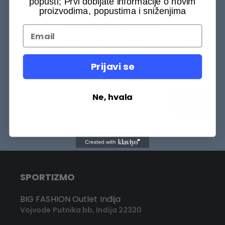
popusti; Prvi dobijate informacije o novim
proizvodima, popustima i sniženjima
BUDITE MEĐU PRVIMA
Budite među prvih 75000+ Sportizmovaca da saznate šta
je novo na našem sajtu.
Prijavi se
Ne, hvala
Prijavi se
SPORTIZMO
BIG FASHION Outlet Inđija
Vojvode Putnika bb, Inđija 22320