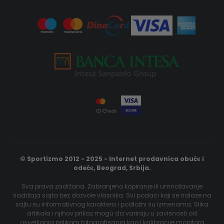
© Sportizmo 2012 - 2025 - Internet prodavnica obućе i
odećе, Beograd, Srbija.
Sva prava zadržana. Zabranjeno kopiranje ili umnožavanje
sadržaja sajta bez dozvole vlasnika. Svi podaci koji se nalaze na
sajtu su informativnog karaktera i podložni su izmenama. Slika
artikala i njihov prikaz mogu da variraju u zavisnosti od
osvetljanja prilikom fotografisanja kao i kalibracije monitora