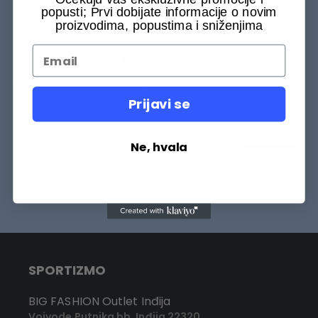
popusti; Prvi dobijate informacije o novim
proizvodima, popustima i sniženjima
BUDITE MEĐU PRVIMA
Budite među prvih 75000+ Sportizmovaca da saznate šta
je novo na našem sajtu.
Prijavi se
Ne, hvala
Prijavi se
SPORTIZMO
BIG FASHION Outlet Inđija
Vojvode Putnika bb, Inđija 22320