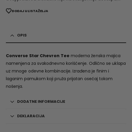
DODAJ U LISTA ŽELJA
OPIS
Converse Star Chevron Tee
moderna ženska majica
namenjena za svakodnevno korišćenje. Odlično se uklapa
uz mnoge odevne kombinacije. Izrađena je finim i
laganim pamukom koji pruža prijatan osećaj tokom
nošenja.
DODATNE INFORMACIJE
DEKLARACIJA