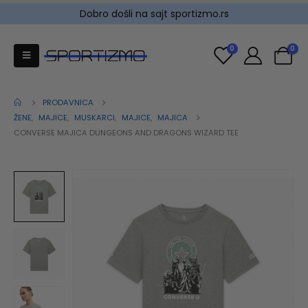
Dobro došli na sajt sportizmo.rs
0
0
PRODAVNICA
ŽENE
,
MAJICE
,
MUSKARCI
,
MAJICE
,
MAJICA
CONVERSE MAJICA DUNGEONS AND DRAGONS WIZARD TEE