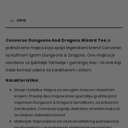
OPIS
Converse Dungeons And Dragons Wizard Tee
je
jedinstvena majica koja spaja legendarni brend Converse
sa kultnom igrom Dungeons & Dragons. Ova majica je
savršena za ljubitelje fantazije i gaminga, kao i za one koji
traže komad odeće sa karakterom i stilom.
Karakteristike:
Dizajn i Estetika: Majica sa okruglim izrezom i klasičnim
krojem. Prednji deo majice krasi upečatljiv grafički print
inspirisan Dungeons & Dragons tematikom, sa prikazom
čarobnjaka. Converse logotip diskretno smešten kako bi
se istakao autentični brend
Materijali: Napravljena od visokokvalitetnog pamuka koji
pruža mekoću i dugotrajnost. Materijal je prozračan i