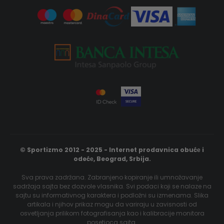
© Sportizmo 2012 - 2025 - Internet prodavnica obućе i
odećе, Beograd, Srbija.
Sva prava zadržana. Zabranjeno kopiranje ili umnožavanje
sadržaja sajta bez dozvole vlasnika. Svi podaci koji se nalaze na
sajtu su informativnog karaktera i podložni su izmenama. Slika
artikala i njihov prikaz mogu da variraju u zavisnosti od
osvetljanja prilikom fotografisanja kao i kalibracije monitora
posetioca sajta.