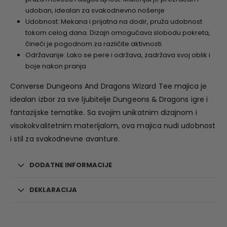
udoban, idealan za svakodnevno nošenje
Udobnost: Mekana i prijatna na dodir, pruža udobnost
tokom celog dana. Dizajn omogućava slobodu pokreta,
čineći je pogodnom za različite aktivnosti
Održavanje: Lako se pere i održava, zadržava svoj oblik i
boje nakon pranja
Converse Dungeons And Dragons Wizard Tee majica je
idealan izbor za sve ljubitelje Dungeons & Dragons igre i
fantazijske tematike. Sa svojim unikatnim dizajnom i
visokokvalitetnim materijalom, ova majica nudi udobnost
i stil za svakodnevne avanture.
DODATNE INFORMACIJE
DEKLARACIJA