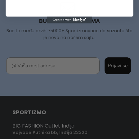
BUDITE MEĐU PRVIMA
Budite među prvih 75000+ Sportizmovaca da saznate šta
je novo na našem sajtu.
Prijavi se
SPORTIZMO
BIG FASHION Outlet Inđija
Vojvode Putnika bb, Inđija 22320