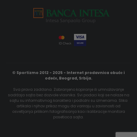
© Sportizmo 2012 - 2025 - Internet prodavnica obućе i
odećе, Beograd, Srbija.
Sva prava zadržana. Zabranjeno kopiranje ili umnožavanje
sadržaja sajta bez dozvole vlasnika. Svi podaci koji se nalaze na
sajtu su informativnog karaktera i podložni su izmenama. Slika
artikala i njihov prikaz mogu da variraju u zavisnosti od
osvetljanja prilikom fotografisanja kao i kalibracije monitora
posetioca sajta.