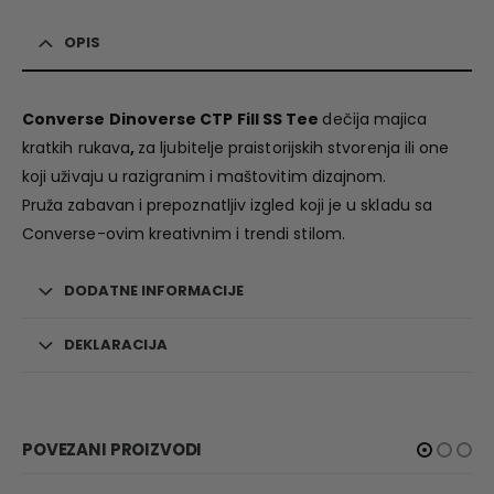
OPIS
Converse Dinoverse CTP Fill SS Tee
dečija majica
kratkih rukava
,
za ljubitelje praistorijskih stvorenja ili one
koji uživaju u razigranim i maštovitim dizajnom.
Pruža zabavan i prepoznatljiv izgled koji je u skladu sa
Converse-ovim kreativnim i trendi stilom.
DODATNE INFORMACIJE
DEKLARACIJA
POVEZANI PROIZVODI