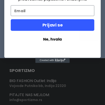
BUDITE MEĐU PRVIMA
Budite među prvih 75000+ Sportizmovaca da saznate šta
je novo na našem sajtu.
Prijavi se
Prijavi se
Ne, hvala
SPORTIZMO
BIG FASHION Outlet Inđija
Vojvode Putnika bb, Inđija 22320
PITAJTE NAS MEJLOM:
info@sportizmo.rs