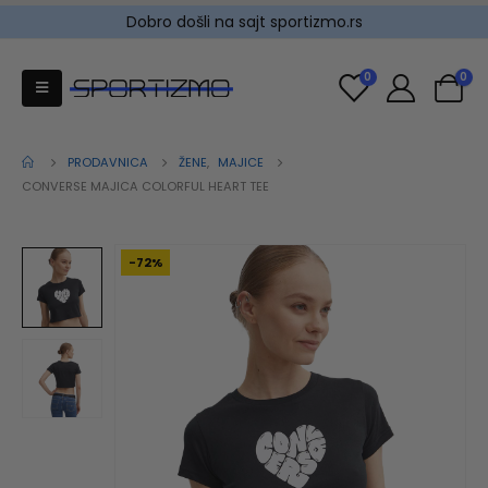
Dobro došli na sajt sportizmo.rs
0
0
PRODAVNICA
ŽENE
,
MAJICE
CONVERSE MAJICA COLORFUL HEART TEE
-72%