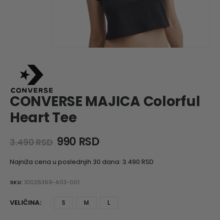
CONVERSE MAJICA Colorful
Heart Tee
Original
Current
990
RSD
3.490
RSD
price
price
was:
is:
Najniža cena u poslednjih 30 dana:
3.490
RSD
3.490 RSD.
990 RSD.
SKU:
10026369-A03-001
VELIČINA
S
M
L