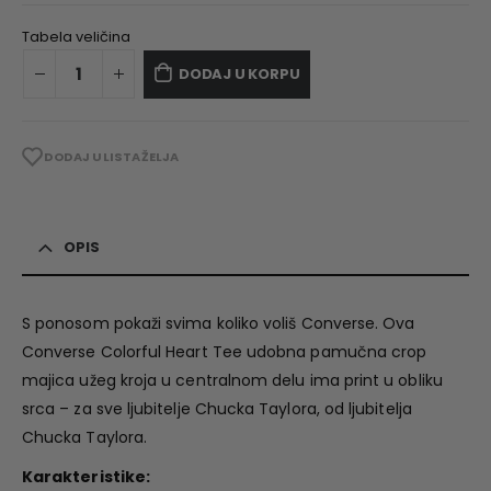
Tabela veličina
DODAJ U KORPU
DODAJ U LISTA ŽELJA
OPIS
S ponosom pokaži svima koliko voliš Converse. Ova
Converse Colorful Heart Tee udobna pamučna crop
majica užeg kroja u centralnom delu ima print u obliku
srca – za sve ljubitelje Chucka Taylora, od ljubitelja
Chucka Taylora.
Karakteristike: