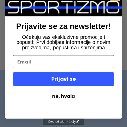
Prijavite se za newsletter!
MUSKARCI
,
MAJICE
,
ŽENE
,
MAJICE
ŽENE
,
MAJICE
Očekuju vas ekskluzivne promocije i
CONVERSE MUŠKA MAJICA Movers Egret T-shirt
CONVERSE ŽENSKA MAJICA Valentine’s Day T-Shirt
popusti; Prvi dobijate informacije o novim
Original
Current
Original
Curre
2.793
RSD
3.353
RSD
3.990
RSD
4.790
RSD
proizvodima, popustima i sniženjima
price
price
price
price
was:
is:
was:
is:
S
M
L
XL
XXL
XS
S
M
L
XL
3.990 RSD.
2.793 RSD.
4.790 RSD.
3.353 
Prijavi se
Ne, hvala
BUDITE MEĐU PRVIMA
Budite među prvih 75000+ Sportizmovaca da saznate šta
je novo na našem sajtu.