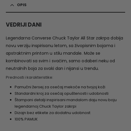
OPIS
VEDRIJI DANI
Legendarna Converse Chuck Taylor All Star zakrpa dobija
novu verziju inspirisanu letom, sa živopisnim bojama i
apstraktnim printom u stilu mandale. Može se
kombinovati sa svim i svačim, samo odaberi neku od
neutralnih boja za svaki dan i nijansi u trendu.
Prednosti i karakteristike:
Pamučni žersej za osećaj mekoće na tvojoj koži
Standardni kroj za osećaj opuštenosti i udobnosti
Štampani detalji inspirisani mandalom daju novu boju
legendarnoj Chuck Taylor zakrpi
Dizajn bez etikete za dodatnu udobnost
100% PAMUK