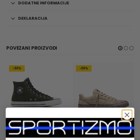
DODATNE INFORMACIJE
DEKLARACIJA
POVEZANI PROIZVODI
-30%
-30%
MUSKARCI
,
PATIKE
MUSKARCI
,
PATIKE
Converse CONS Chuck Taylor All Star Pro
Chuck Taylor All Star Malden Street