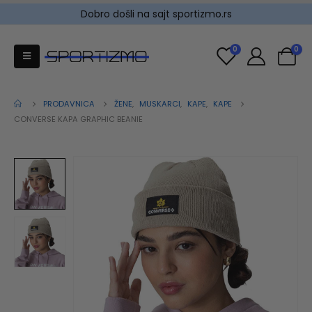
Dobro došli na sajt sportizmo.rs
0
0
PRODAVNICA
ŽENE
,
MUSKARCI
,
KAPE
,
KAPE
CONVERSE KAPA GRAPHIC BEANIE