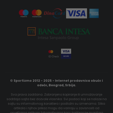
© Sportizmo 2012 - 2025 - Internet prodavnica obućе i
odećе, Beograd, Srbija.
Sva prava zadržana. Zabranjeno kopiranje ili umnožavanje
sadržaja sajta bez dozvole vlasnika. Svi podaci koji se nalaze na
sajtu su informativnog karaktera i podložni su izmenama. Slika
artikala i njihov prikaz mogu da variraju u zavisnosti od
osvetljanja prilikom fotografisanja kao i kalibracije monitora