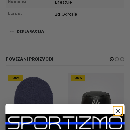
Namena
Lifestyle
Uzrast
Za Odrasle
DEKLARACIJA
POVEZANI PROIZVODI
-30%
-30%