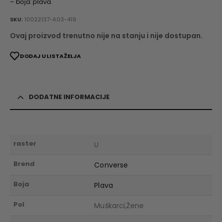
– boja: plava.
SKU:
10022137-A03-419
Ovaj proizvod trenutno nije na stanju i nije dostupan.
DODAJ U LISTA ŽELJA
DODATNE INFORMACIJE
raster
U
Brend
Converse
Boja
Plava
Pol
Muškarci,Žene