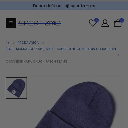
Dobro došli na sajt sportizmo.rs
0
0
PRODAVNICA
ŽENE
,
MUSKARCI
,
KAPE
,
KAPE
,
SUPER CENE OD 590 DIN DO 1990 DIN
CONVERSE KAPA CHUCK PATCH BEANIE