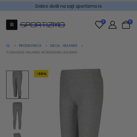
Dobro došli na sajt sportizmo.rs
0
0
PRODAVNICA
DECA
,
HELANKE
CONVERSE HELANKE WORDMARK LEGGING
-30%