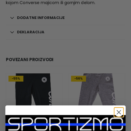
kojom Converse majicom ili gornjim delom.
DODATNE INFORMACIJE
DEKLARACIJA
POVEZANI PROIZVODI
-55%
-56%