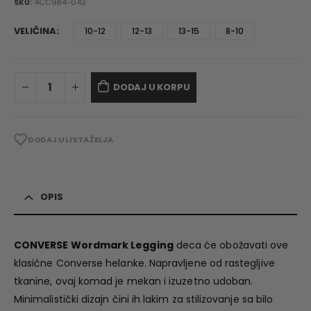
SKU:
4CC984-042
VELIČINA
10-12
12-13
13-15
8-10
DODAJ U KORPU
DODAJ U LISTA ŽELJA
OPIS
CONVERSE Wordmark Legging
deca će obožavati ove
klasične Converse helanke. Napravljene od rastegljive
tkanine, ovaj komad je mekan i izuzetno udoban.
Minimalistički dizajn čini ih lakim za stilizovanje sa bilo