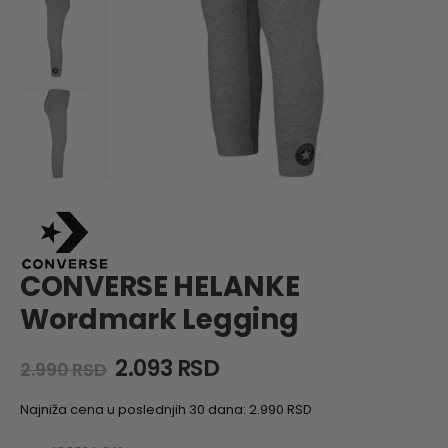
CONVERSE HELANKE
Wordmark Legging
Original
Current
2.093
RSD
2.990
RSD
price
price
was:
is:
Najniža cena u poslednjih 30 dana:
2.990
RSD
2.990 RSD.
2.093 RSD.