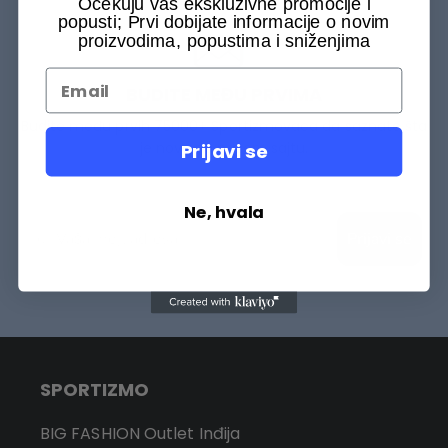
Očekuju vas ekskluzivne promocije i
popusti; Prvi dobijate informacije o novim
proizvodima, popustima i sniženjima
BUDITE MEĐU PRVIMA
Budite među prvih 75000+ Sportizmovaca da saznate šta
je novo na našem sajtu.
Prijavi se
Ne, hvala
Prijavi se
SPORTIZMO
BIG FASHION Outlet Inđija