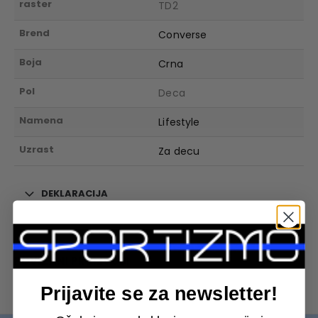
raster
TD2
Brend
Converse
Boja
Crna
Pol
Deca
Namena
Lifestyle
Uzrast
Za decu
DEKLARACIJA
POVEZANI PROIZVODI
Prijavite se za newsletter!