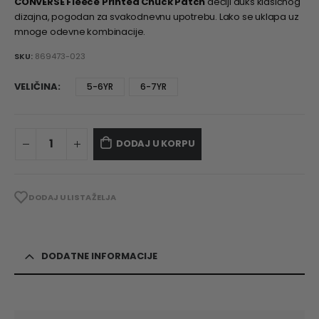
CONVERSE Fleece Printed Chuck Patch
dečiji duks klasičnog
dizajna, pogodan za svakodnevnu upotrebu. Lako se uklapa uz
mnoge odevne kombinacije.
SKU:
869473-023
VELIČINA
5-6YR
6-7YR
DODAJ U KORPU
DODAJ U LISTA ŽELJA
DODATNE INFORMACIJE