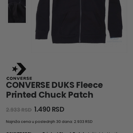
CONVERSE DUKS Fleece
Printed Chuck Patch
Original
Current
1.490
RSD
2.933
RSD
price
price
was:
is:
Najniža cena u poslednjih 30 dana:
2.933
RSD
2.933 RSD.
1.490 RSD.