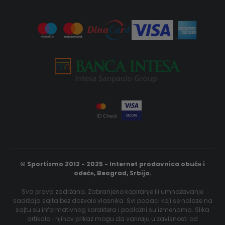
© Sportizmo 2012 - 2025 - Internet prodavnica obućе i
odećе, Beograd, Srbija.
Sva prava zadržana. Zabranjeno kopiranje ili umnožavanje
sadržaja sajta bez dozvole vlasnika. Svi podaci koji se nalaze na
sajtu su informativnog karaktera i podložni su izmenama. Slika
artikala i njihov prikaz mogu da variraju u zavisnosti od