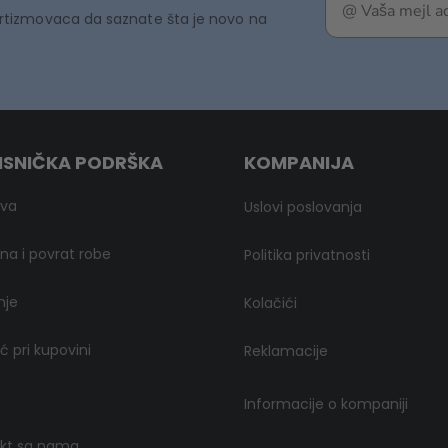
rtizmovaca da saznate šta je novo na
ISNIČKA PODRŠKA
KOMPANIJA
ava
Uslovi poslovanja
a i povrat robe
Politika privatnosti
nje
Kolačići
 pri kupovini
Reklamacije
Informacije o kompaniji
kt sa nama