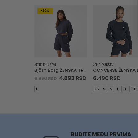
-30%
ŽENE
,
DUKSEVI
ŽENE
,
DUKSEVI
Björn Borg ŽENSKA TRENERKA Studio Oversized Cropped Sweatshirt
Original
Current
4.893
RSD
6.490
RSD
6.990
RSD
price
price
was:
is:
L
XS
S
M
L
XL
XXL
6.990 RSD.
4.893 RSD.
BUDITE MEĐU PRVIMA