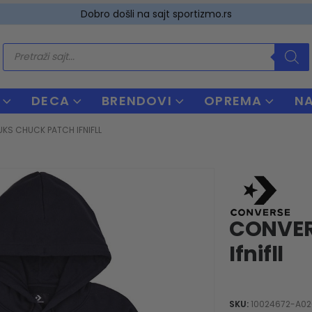
Dobro došli na sajt sportizmo.rs
Products
search
DECA
BRENDOVI
OPREMA
N
KS CHUCK PATCH IFNIFLL
CONVER
Ifnifll
SKU:
10024672-A02