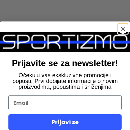
rihvati zimsku hladnoću, ova dukserica sa kapuljačom ima sve. U
im. Bakarni All Star flaster omogućava vašem stilu da zablista.
Prijavite se za newsletter!
Očekuju vas ekskluzivne promocije i
popusti; Prvi dobijate informacije o novim
proizvodima, popustima i sniženjima
Prijavi se