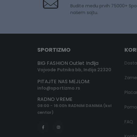
Budite među prvih 75000+ Spo
našem sajtu.
SPORTIZMO
KOR
BIG FASHION Outlet Inđija
Dost
Vojvode Putnika bb, Inđija 22320
Zamen
PITAJTE NAS MEJLOM:
info@sportizmo.rs
Plaća
RADNO VREME
08:00 - 16:00h RADNIM DANIMA (kol
Pomoć
centar)
FAQ
Konta