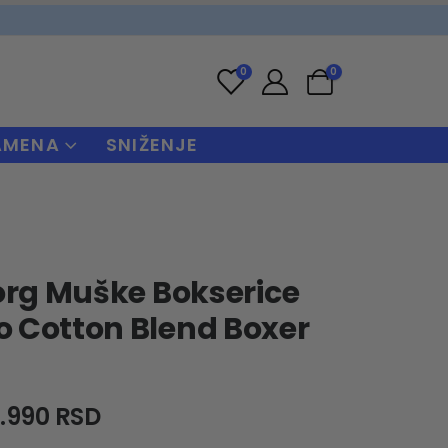
0
0
AMENA
SNIŽENJE
org Muške Bokserice
 Cotton Blend Boxer
riginal
Current
2.990
RSD
rice
price