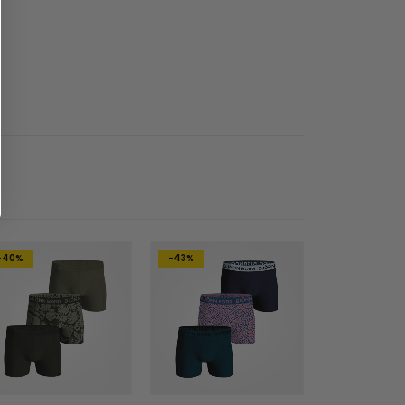
-40%
-43%