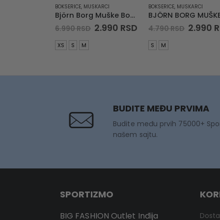
BOKSERICE
,
MUSKARCI
BOKSERICE
,
MUSKARCI
Björn Borg Muške Bokserice Premium Cotton Stretch Boxer 3-pack 3p
Original
Current
Origina
2.990
RSD
2.990
R
6.990
RSD
4.790
RSD
price
price
price
was:
is:
was:
XS
S
M
S
M
6.990 RSD.
2.990 RSD.
4.790 R
BUDITE MEĐU PRVIMA
Budite među prvih 75000+ Spo
našem sajtu.
SPORTIZMO
KOR
BIG FASHION Outlet Inđija
Dost