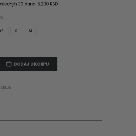
as:
is:
oslednjih 30 dana:
5.290
RSD
.290 RSD.
2.990 RSD.
02
XS
S
M
DODAJ U KORPU
 ŽELJA