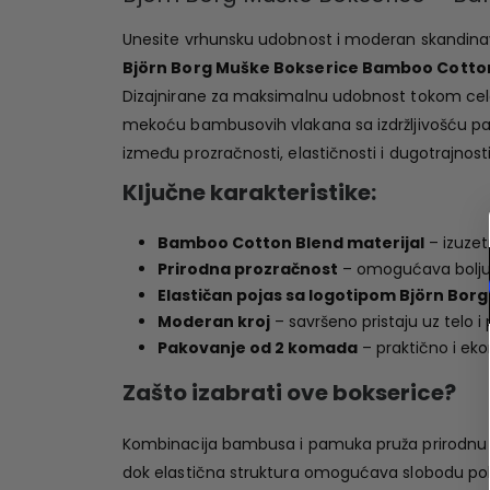
Unesite vrhunsku udobnost i moderan skandinavs
Björn Borg Muške Bokserice Bamboo Cotton
Dizajnirane za maksimalnu udobnost tokom cel
mekoću bambusovih vlakana sa izdržljivošću pa
između prozračnosti, elastičnosti i dugotrajnosti
Ključne karakteristike:
Bamboo Cotton Blend materijal
– izuzet
Prirodna prozračnost
– omogućava bolju c
Elastičan pojas sa logotipom Björn Borg
Moderan kroj
– savršeno pristaju uz telo 
Pakovanje od 2 komada
– praktično i ek
Zašto izabrati ove bokserice?
Kombinacija bambusa i pamuka pruža prirodnu
dok elastična struktura omogućava slobodu pok