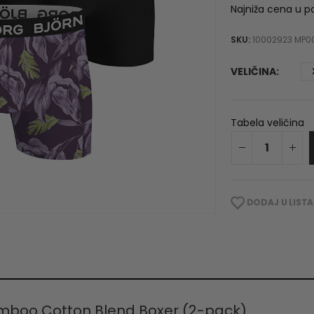
w
Najniža cena u p
5
SKU:
10002923 MP0
VELIČINA
Tabela veličina
DODAJ U LISTA
amboo Cotton Blend Boxer (2-pack)