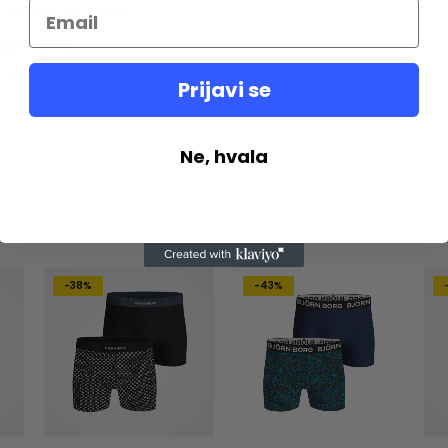
aktivan stil života.
Björn Borg
na.
Prijavi se
Ne, hvala
-38%
-43%