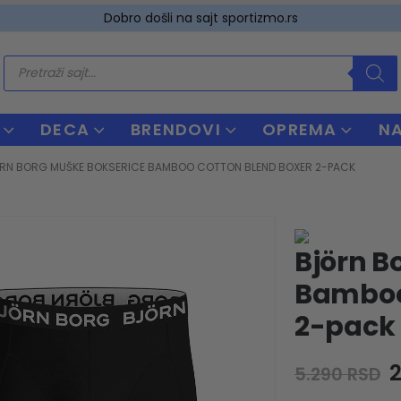
Dobro došli na sajt sportizmo.rs
Products
search
DECA
BRENDOVI
OPREMA
N
RN BORG MUŠKE BOKSERICE BAMBOO COTTON BLEND BOXER 2-PACK
Björn B
Bamboo
2-pack
O
5.290
RSD
p