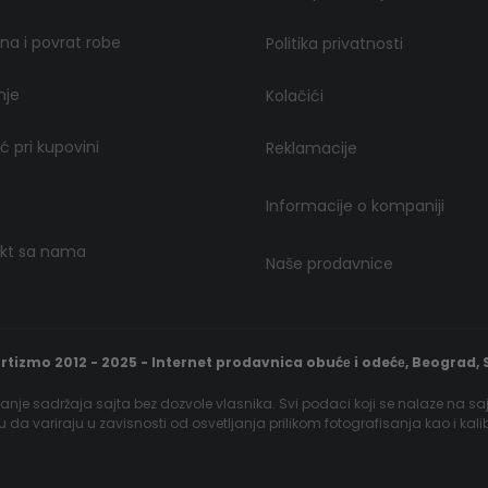
a i povrat robe
Politika privatnosti
nje
Kolačići
 pri kupovini
Reklamacije
Informacije o kompaniji
kt sa nama
Naše prodavnice
rtizmo 2012 - 2025 - Internet prodavnica obućе i odećе, Beograd, S
nje sadržaja sajta bez dozvole vlasnika. Svi podaci koji se nalaze na sa
gu da variraju u zavisnosti od osvetljanja prilikom fotografisanja kao i kal