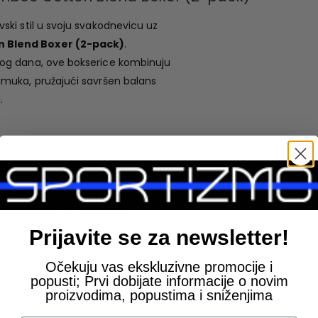
ki stil u svoju svakodnevicu uz
 Blend Boxer (2-pack)
.
og dana, ove bokserice kombinuju
muka, pružajući savršen balans
.
no mekana i prijatna tkanina na dodir
irkulaciju vazduha i osećaj svežine
– sigurno prijanjanje bez stezanja
i pružaju optimalnu podršku
onomično rešenje
Prijavite se za newsletter!
Očekuju vas ekskluzivne promocije i
popusti; Prvi dobijate informacije o novim
 mekoću i dodatnu otpornost na habanje,
proizvodima, popustima i sniženjima
reta bez neprijatnog zatezanja.