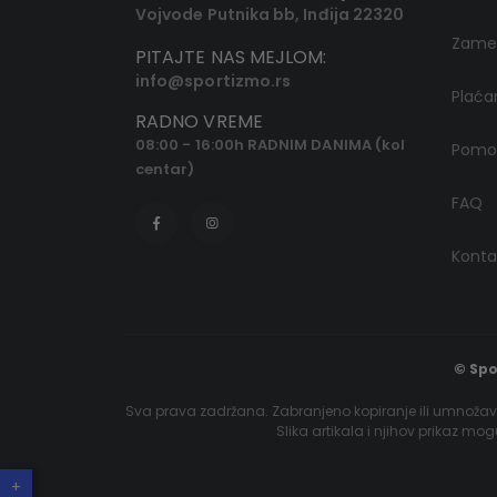
Vojvode Putnika bb, Inđija 22320
Zamen
PITAJTE NAS MEJLOM:
info@sportizmo.rs
Plaća
RADNO VREME
08:00 - 16:00h RADNIM DANIMA (kol
Pomoć
centar)
FAQ
Konta
© Spo
Sva prava zadržana. Zabranjeno kopiranje ili umnožava
Slika artikala i njihov prikaz mo
+