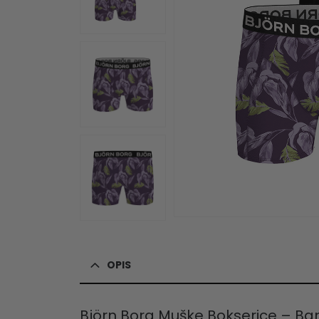
OPIS
Björn Borg Muške Bokserice – B