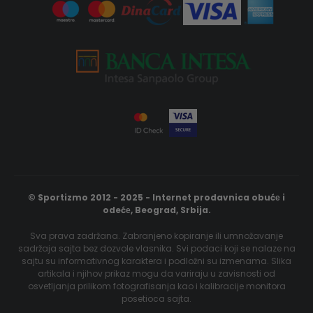
© Sportizmo 2012 - 2025 - Internet prodavnica obućе i
odećе, Beograd, Srbija.
Sva prava zadržana. Zabranjeno kopiranje ili umnožavanje
sadržaja sajta bez dozvole vlasnika. Svi podaci koji se nalaze na
sajtu su informativnog karaktera i podložni su izmenama. Slika
artikala i njihov prikaz mogu da variraju u zavisnosti od
osvetljanja prilikom fotografisanja kao i kalibracije monitora
posetioca sajta.