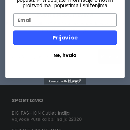
proizvodima, popustima i sniženjima
BUDITE MEĐU PRVIMA
Budite među prvih 75000+ Sportizmovaca da saznate šta
je novo na našem sajtu.
Prijavi se
Ne, hvala
Prijavi se
SPORTIZMO
BIG FASHION Outlet Inđija
Vojvode Putnika bb, Inđija 22320