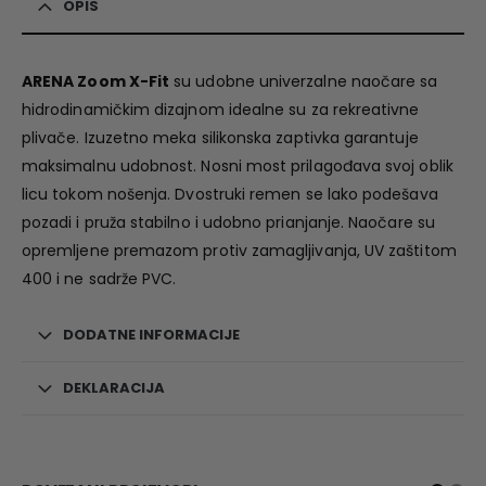
OPIS
ARENA Zoom X-Fit
su udobne univerzalne naočare sa
hidrodinamičkim dizajnom idealne su za rekreativne
plivače. Izuzetno meka silikonska zaptivka garantuje
maksimalnu udobnost. Nosni most prilagođava svoj oblik
licu tokom nošenja. Dvostruki remen se lako podešava
pozadi i pruža stabilno i udobno prianjanje. Naočare su
opremljene premazom protiv zamagljivanja, UV zaštitom
400 i ne sadrže PVC.
DODATNE INFORMACIJE
DEKLARACIJA