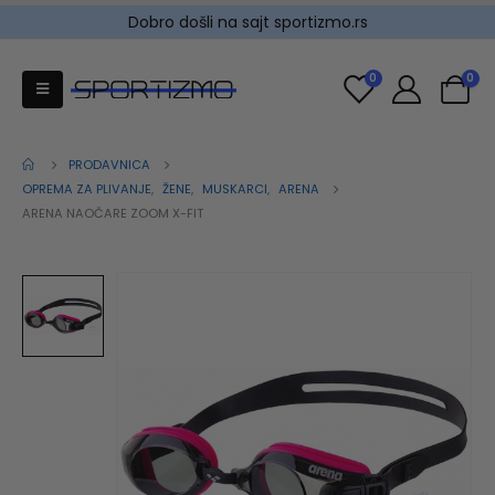
Dobro došli na sajt sportizmo.rs
0
0
PRODAVNICA
OPREMA ZA PLIVANJE
,
ŽENE
,
MUSKARCI
,
ARENA
ARENA NAOČARE ZOOM X-FIT