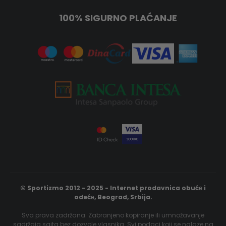
100% SIGURNO PLAĆANJE
© Sportizmo 2012 - 2025 - Internet prodavnica obućе i
odećе, Beograd, Srbija.
Sva prava zadržana. Zabranjeno kopiranje ili umnožavanje
sadržaja sajta bez dozvole vlasnika. Svi podaci koji se nalaze na