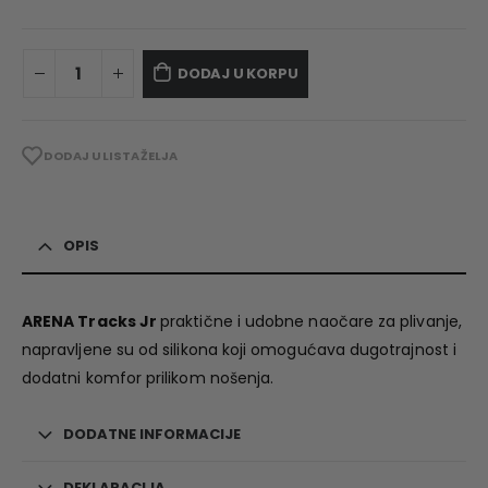
DODAJ U KORPU
DODAJ U LISTA ŽELJA
OPIS
ARENA Tracks Jr
praktične i udobne naočare za plivanje,
napravljene su od silikona koji omogućava dugotrajnost i
dodatni komfor prilikom nošenja.
DODATNE INFORMACIJE
DEKLARACIJA