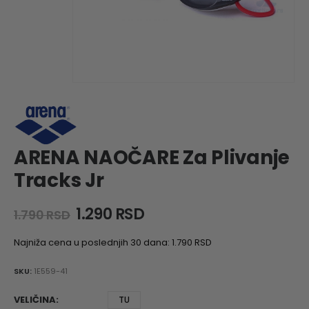
ARENA NAOČARE Za Plivanje
Tracks Jr
Original
Current
1.290
RSD
1.790
RSD
price
price
was:
is:
Najniža cena u poslednjih 30 dana:
1.790
RSD
1.790 RSD.
1.290 RSD.
SKU:
1E559-41
VELIČINA
TU