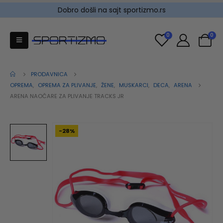
Dobro došli na sajt sportizmo.rs
0
0
PRODAVNICA
OPREMA
,
OPREMA ZA PLIVANJE
,
ŽENE
,
MUSKARCI
,
DECA
,
ARENA
ARENA NAOČARE ZA PLIVANJE TRACKS JR
-28%