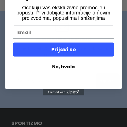
Očekuju vas ekskluzivne promocije i
popusti; Prvi dobijate informacije o novim
proizvodima, popustima i sniženjima
BUDITE MEĐU PRVIMA
Budite među prvih 75000+ Sportizmovaca da saznate šta
Prijavi se
je novo na našem sajtu.
Ne, hvala
Prijavi se
SPORTIZMO