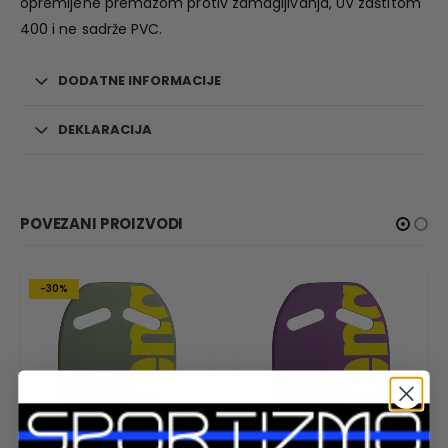
opremljene premazom protiv zamagljivanja, UV zaštitom
400 i ne sadrže PVC.
DODATNE INFORMACIJE
DEKLARACIJA
POVEZANI PROIZVODI
-30%