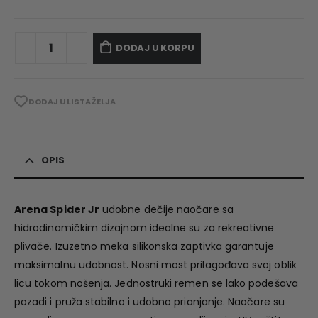
DODAJ U KORPU
DODAJ U LISTA ŽELJA
OPIS
Arena Spider Jr
udobne dečije naočare sa
hidrodinamičkim dizajnom idealne su za rekreativne
plivače. Izuzetno meka silikonska zaptivka garantuje
maksimalnu udobnost. Nosni most prilagođava svoj oblik
licu tokom nošenja. Jednostruki remen se lako podešava
pozadi i pruža stabilno i udobno prianjanje. Naočare su