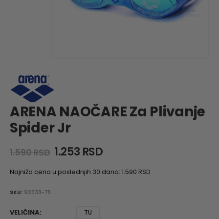
ARENA NAOČARE Za Plivanje
Spider Jr
Original
Current
1.253
RSD
1.590
RSD
price
price
was:
is:
Najniža cena u poslednjih 30 dana:
1.590
RSD
1.590 RSD.
1.253 RSD.
SKU:
92338-78
VELIČINA
TU