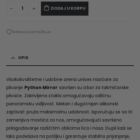
DODAJ U KORPU
DODAJ U LISTA ŽELJA
OPIS
Visokokvalitetne i udobne arena unisex naočare za
plivanje
Python Mirror
savršen su izbor za takmičarske
plivače. Zakrivljena stakla omogućavaju odličnu
panoramsku vidljivost. Mekan i dugotrajan silikonski
zaptivač pruža maksimalnu udobnost. Isporučuju se sa tri
zamenjiva mostića za nos, omogućavajući savršeno
prilagođavanje različitim oblicima lica i nosa. Dupli kaiš se
lako podešava na potiljku i garantuje stabilno prijanjanje,