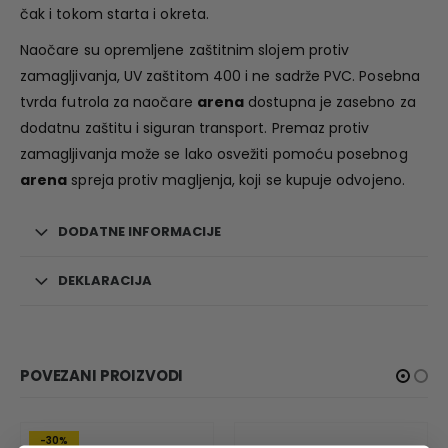
čak i tokom starta i okreta.
Naočare su opremljene zaštitnim slojem protiv
zamagljivanja, UV zaštitom 400 i ne sadrže PVC. Posebna
tvrda futrola za naočare
arena
dostupna je zasebno za
dodatnu zaštitu i siguran transport. Premaz protiv
zamagljivanja može se lako osvežiti pomoću posebnog
arena
spreja protiv magljenja, koji se kupuje odvojeno.
DODATNE INFORMACIJE
DEKLARACIJA
POVEZANI PROIZVODI
-30%