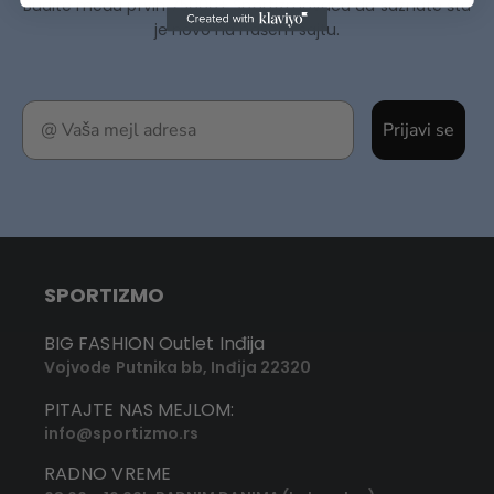
Budite među prvih 75000+ Sportizmovaca da saznate šta
je novo na našem sajtu.
Prijavi se
SPORTIZMO
BIG FASHION Outlet Inđija
Vojvode Putnika bb, Inđija 22320
PITAJTE NAS MEJLOM:
info@sportizmo.rs
RADNO VREME