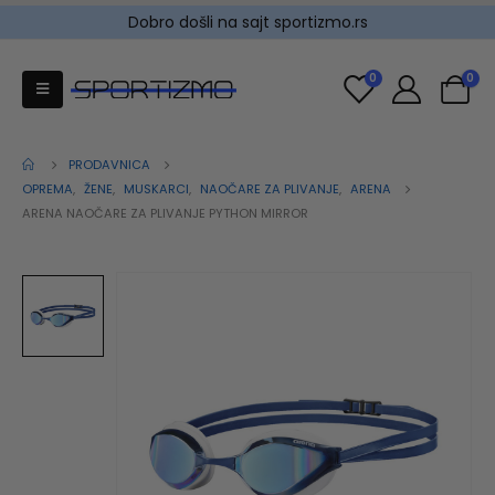
Dobro došli na sajt sportizmo.rs
0
0
PRODAVNICA
OPREMA
,
ŽENE
,
MUSKARCI
,
NAOČARE ZA PLIVANJE
,
ARENA
ARENA NAOČARE ZA PLIVANJE PYTHON MIRROR