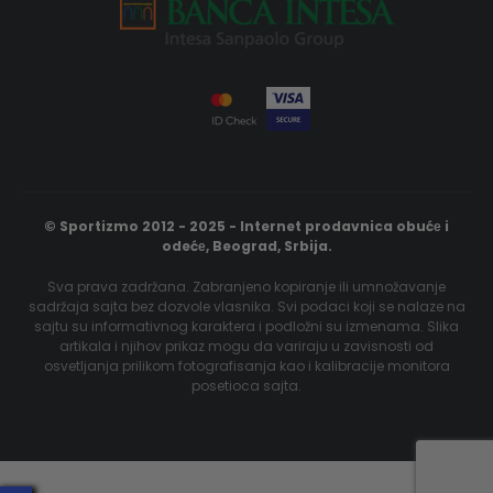
© Sportizmo 2012 - 2025 - Internet prodavnica obućе i
odećе, Beograd, Srbija.
Sva prava zadržana. Zabranjeno kopiranje ili umnožavanje
sadržaja sajta bez dozvole vlasnika. Svi podaci koji se nalaze na
sajtu su informativnog karaktera i podložni su izmenama. Slika
artikala i njihov prikaz mogu da variraju u zavisnosti od
osvetljanja prilikom fotografisanja kao i kalibracije monitora
posetioca sajta.