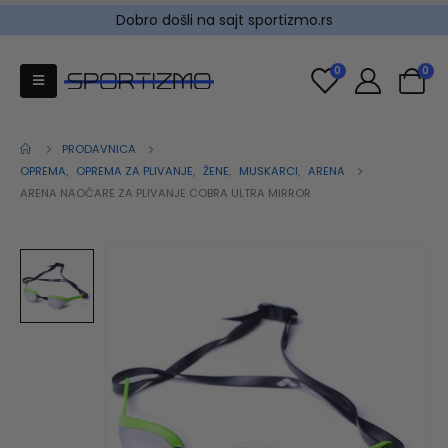
Dobro došli na sajt sportizmo.rs
0
0
PRODAVNICA
OPREMA
,
OPREMA ZA PLIVANJE
,
ŽENE
,
MUSKARCI
,
ARENA
ARENA NAOČARE ZA PLIVANJE COBRA ULTRA MIRROR