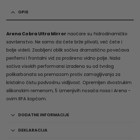
OPIS
Arena Cobra Ultra Mirror
naočare su hidrodinamičko
savršenstvo. Ne samo da ćete brže plivati, već ćete i
bolje videti. Zaobljeni oblik sočiva dramatično povećava
periferni i frontalni vid za prošireno vidno polje. Naša
sočiva visokih performansi izrađena su od tvrdog
polikarbonata sa premazom protiv zamagljivanja za
kristalno čistu podvodnu vidljivost. Opremljen dvostrukim
silikonskim remenom, 5 izmenjivih nosača nosa i Arena -
ovim RFA kopčom.
DODATNE INFORMACIJE
DEKLARACIJA