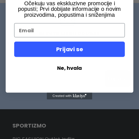
Očekuju vas ekskluzivne promocije i
popusti; Prvi dobijate informacije o novim
proizvodima, popustima i sniženjima
BUDITE MEĐU PRVIMA
Budite među prvih 75000+ Sportizmovaca da saznate šta
Prijavi se
je novo na našem sajtu.
Ne, hvala
Prijavi se
SPORTIZMO