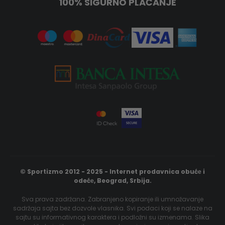
100% SIGURNO PLAĆANJE
© Sportizmo 2012 - 2025 - Internet prodavnica obućе i
odećе, Beograd, Srbija.
Sva prava zadržana. Zabranjeno kopiranje ili umnožavanje
sadržaja sajta bez dozvole vlasnika. Svi podaci koji se nalaze na
sajtu su informativnog karaktera i podložni su izmenama. Slika