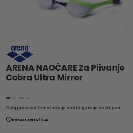
ARENA NAOČARE Za Plivanje
Cobra Ultra Mirror
SKU:
1E032-66
Ovaj proizvod trenutno nije na stanju i nije dostupan.
DODAJ U LISTA ŽELJA