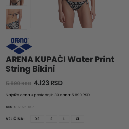
ARENA KUPAĆI Water Print
String Bikini
Original
Current
4.123
RSD
5.890
RSD
price
price
was:
is:
Najniža cena u poslednjih 30 dana:
5.890
RSD
5.890 RSD.
4.123 RSD.
SKU:
007075-503
VELIČINA
XS
S
L
XL