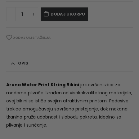
DODAJ U KORPU
DODAJ U LISTA ŽELJA
OPIS
Arena Water Print String Bikini
je savršen izbor za
moderne plivače. Izrađen od visokokvalitetnog materijala,
ovaj bikini se ističe svojim atraktivnim printom. Podesive
trakice omogućavaju savršeno pristajanje, dok mekana
tkanina pruža udobnost i slobodu pokreta, idealno za
plivanje i sunčanje.