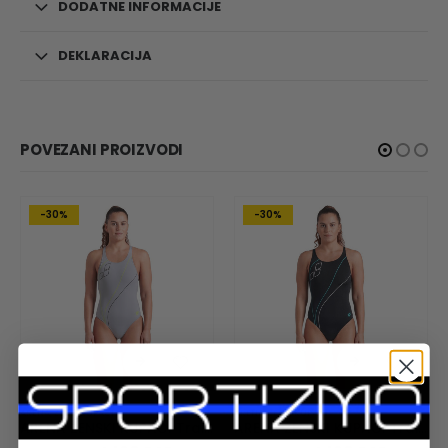
DODATNE INFORMACIJE
DEKLARACIJA
POVEZANI PROIZVODI
-30%
-30%
ARENA
,
ŽENE
,
KUPAĆI
ARENA
,
ŽENE
,
KUPAĆI
ARENA ŽENSKI KUPAĆI Trail Swimsuit V Back
ARENA ŽENSKI KUPAĆI Trail Swimsuit V Back