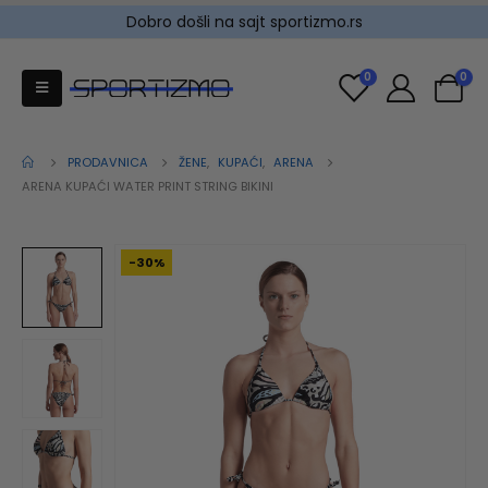
Dobro došli na sajt sportizmo.rs
0
0
PRODAVNICA
ŽENE
,
KUPAĆI
,
ARENA
ARENA KUPAĆI WATER PRINT STRING BIKINI
-30%