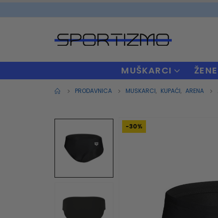
MUŠKARCI
ŽENE
PRODAVNICA
MUSKARCI
,
KUPAĆI
,
ARENA
-30%