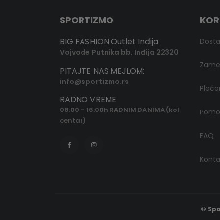
SPORTIZMO
KOR
BIG FASHION Outlet Inđija
Dost
Vojvode Putnika bb, Inđija 22320
Zamen
PITAJTE NAS MEJLOM:
info@sportizmo.rs
Plaća
RADNO VREME
08:00 - 16:00h RADNIM DANIMA (kol
Pomoć
centar)
FAQ
Konta
© Spo