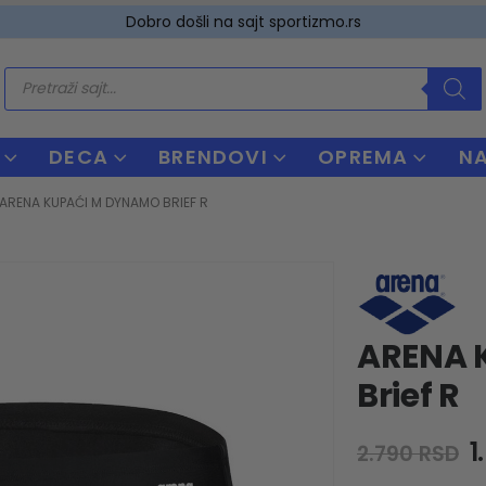
Dobro došli na sajt sportizmo.rs
Products
search
DECA
BRENDOVI
OPREMA
N
ARENA KUPAĆI M DYNAMO BRIEF R
ARENA 
Brief R
O
1
2.790
RSD
p