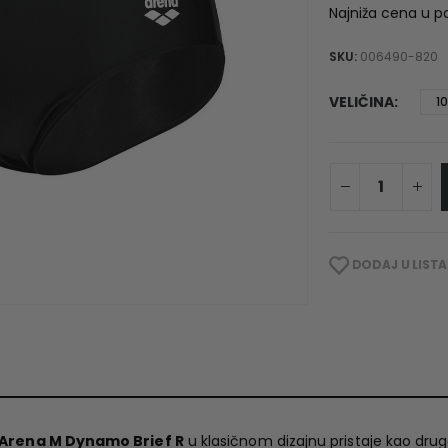
w
Najniža cena u p
2
SKU:
006490-820
VELIČINA
1
DODAJ U LISTA
Arena M Dynamo Brief R
u klasičnom dizajnu pristaje kao druga 