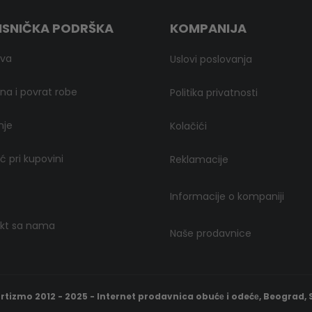
ISNIČKA PODRŠKA
KOMPANIJA
ava
Uslovi poslovanja
a i povrat robe
Politika privatnosti
nje
Kolačići
 pri kupovini
Reklamacije
Informacije o kompaniji
kt sa nama
Naše prodavnice
rtizmo 2012 - 2025 - Internet prodavnica obućе i odećе, Beograd, S