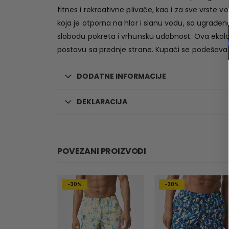
fitnes i rekreativne plivače, kao i za sve vrste
koja je otporna na hlor i slanu vodu, sa ugrađ
slobodu pokreta i vrhunsku udobnost. Ova ekološ
postavu sa prednje strane. Kupaći se podešav
DODATNE INFORMACIJE
DEKLARACIJA
POVEZANI PROIZVODI
-30%
-30%