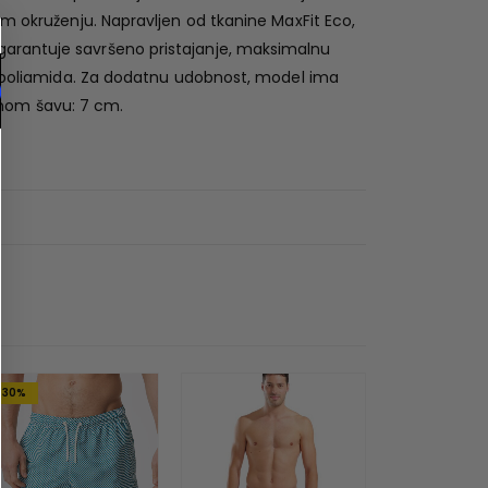
om okruženju. Napravljen od tkanine MaxFit Eco,
garantuje savršeno pristajanje, maksimalnu
nog poliamida. Za dodatnu udobnost, model ima
čnom šavu: 7 cm.
-30%