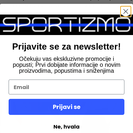
 vodenih sportova u bazenu, na plaži i u bilo kojem drugom voden
enom UV zaštitom UPF 50+, ova četvorosmerno elastična tkanina 
ki prihvatljiva verzija tkanine MaxFit izrađena je od reciklira
a u struku pomoću unutrašnjeg učkura. Dužina proizvoda po bo
Prijavite se za newsletter!
Očekuju vas ekskluzivne promocije i
popusti; Prvi dobijate informacije o novim
proizvodima, popustima i sniženjima
Prijavi se
-30%
Ne, hvala