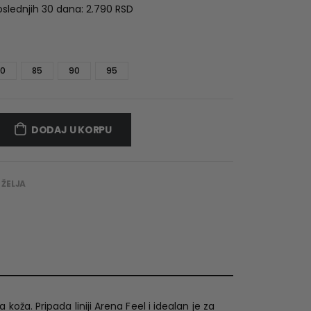
as:
is:
oslednjih 30 dana:
2.790
RSD
.790 RSD.
1.953 RSD.
00
85
90
95
DODAJ U KORPU
 ŽELJA
koža. Pripada liniji Arena Feel i idealan je za