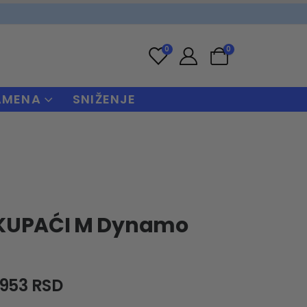
0
0
AMENA
SNIŽENJE
KUPAĆI M Dynamo
riginal
Current
.953
RSD
rice
price