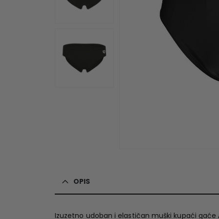
OPIS
Izuzetno udoban i elastičan muški kupaći gaće