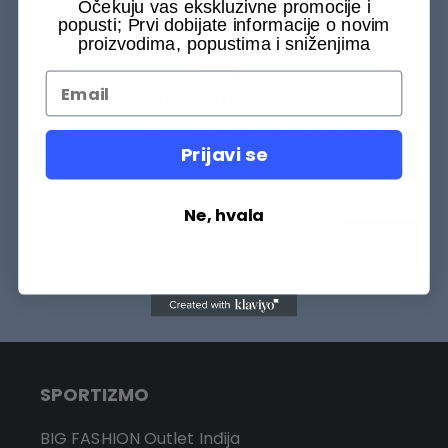
Očekuju vas ekskluzivne promocije i
popusti; Prvi dobijate informacije o novim
proizvodima, popustima i sniženjima
BUDITE MEĐU PRVIMA
Budite među prvih 75000+ Sportizmovaca da saznate šta
Prijavi se
je novo na našem sajtu.
Ne, hvala
Prijavi se
SPORTIZMO
BIG FASHION Outlet Inđija