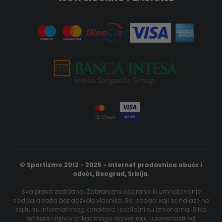
© Sportizmo 2012 - 2025 - Internet prodavnica obućе i
odećе, Beograd, Srbija.
Sva prava zadržana. Zabranjeno kopiranje ili umnožavanje
sadržaja sajta bez dozvole vlasnika. Svi podaci koji se nalaze na
sajtu su informativnog karaktera i podložni su izmenama. Slika
artikala i njihov prikaz mogu da variraju u zavisnosti od