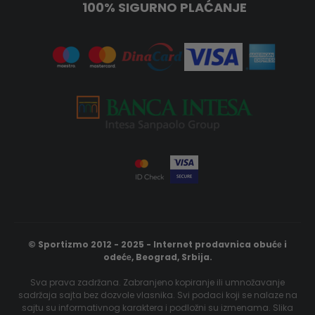
100% SIGURNO PLAĆANJE
© Sportizmo 2012 - 2025 - Internet prodavnica obućе i
odećе, Beograd, Srbija.
Sva prava zadržana. Zabranjeno kopiranje ili umnožavanje
sadržaja sajta bez dozvole vlasnika. Svi podaci koji se nalaze na
sajtu su informativnog karaktera i podložni su izmenama. Slika