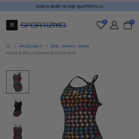
Dobro došli na sajt sportizmo.rs
0
0
PRODAVNICA
ŽENE
,
KUPAĆI
,
ARENA
ARENA KUPAĆI CARNIVAL BOOSTER BACK