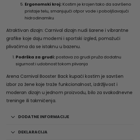
Ergonomski kroj:
Kostim je krojen tako da savršeno
pristaje telu, smanjujući otpor vode i poboljšavajući
hidrodinamiku
Atraktivan dizajn: Carnival dizajn nudi šarene i vibrantne
grafike koje daju moderni i sportski izgled, pomažući
plivačima da se istaknu u bazenu.
Podrška za grudi:
postava za grudi pruža dodatnu
sigurnost i udobnost tokom plivanja
Arena Carnival Booster Back kupaći kostim je savršen
izbor za žene koje traže funkcionalnost, izdržljivost i
moderan dizajn u jednom proizvodu, bilo za svakodnevne
treninge ili takmičenja.
DODATNE INFORMACIJE
DEKLARACIJA