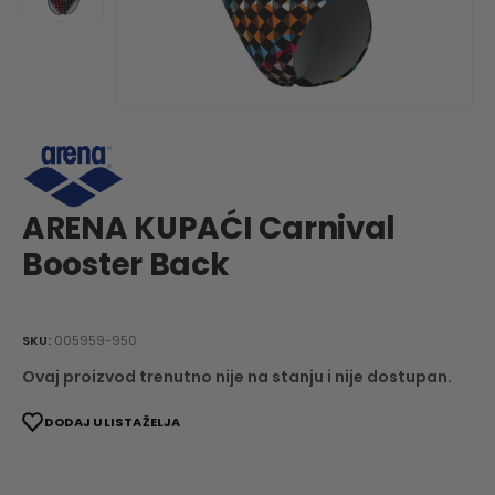
ARENA KUPAĆI Carnival
Booster Back
SKU:
005959-950
Ovaj proizvod trenutno nije na stanju i nije dostupan.
DODAJ U LISTA ŽELJA