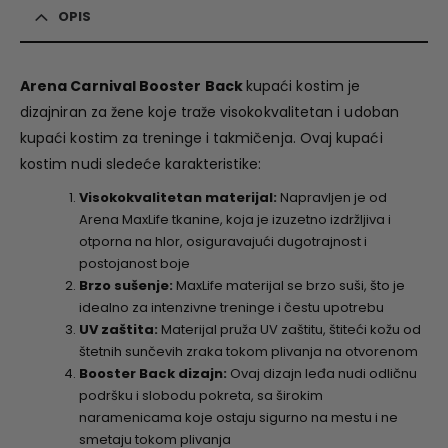
OPIS
Arena Carnival Booster Back
kupaći kostim je
dizajniran za žene koje traže visokokvalitetan i udoban
kupaći kostim za treninge i takmičenja. Ovaj kupaći
kostim nudi sledeće karakteristike:
Visokokvalitetan materijal:
Napravljen je od
Arena MaxLife tkanine, koja je izuzetno izdržljiva i
otporna na hlor, osiguravajući dugotrajnost i
postojanost boje
Brzo sušenje:
MaxLife materijal se brzo suši, što je
idealno za intenzivne treninge i čestu upotrebu
UV zaštita:
Materijal pruža UV zaštitu, štiteći kožu od
štetnih sunčevih zraka tokom plivanja na otvorenom
Booster Back dizajn:
Ovaj dizajn leđa nudi odličnu
podršku i slobodu pokreta, sa širokim
naramenicama koje ostaju sigurno na mestu i ne
smetaju tokom plivanja