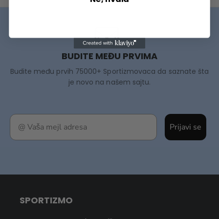
BUDITE MEĐU PRVIMA
Budite među prvih 75000+ Sportizmovaca da saznate šta
je novo na našem sajtu.
Prijavi se
SPORTIZMO