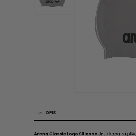
OPIS
Arena Classic Logo Silicone Jr
je kapa za pliv