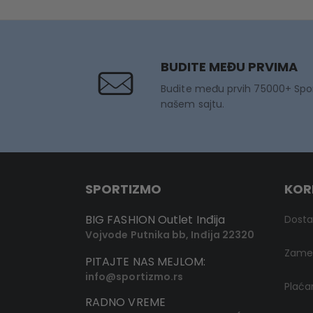
BUDITE MEĐU PRVIMA
Budite među prvih 75000+ Spo
našem sajtu.
SPORTIZMO
KOR
BIG FASHION Outlet Inđija
Dost
Vojvode Putnika bb, Inđija 22320
Zamen
PITAJTE NAS MEJLOM:
info@sportizmo.rs
Plaća
RADNO VREME