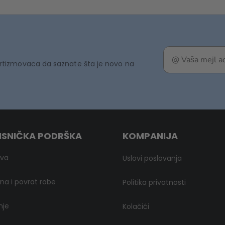
rtizmovaca da saznate šta je novo na
ISNIČKA PODRŠKA
KOMPANIJA
ava
Uslovi poslovanja
a i povrat robe
Politika privatnosti
nje
Kolačići