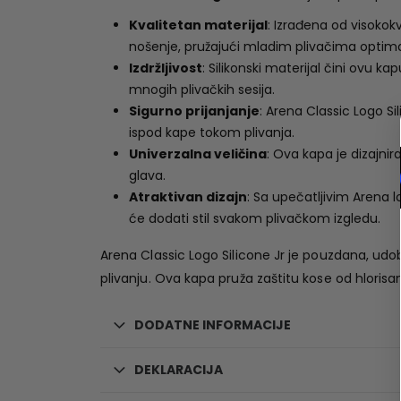
Kvalitetan materijal
: Izrađena od visokokv
nošenje, pružajući mladim plivačima optima
Izdržljivost
: Silikonski materijal čini ovu 
mnogih plivačkih sesija.
Sigurno prijanjanje
: Arena Classic Logo Si
ispod kape tokom plivanja.
Univerzalna veličina
: Ova kapa je dizajnir
glava.
Atraktivan dizajn
: Sa upečatljivim Arena 
će dodati stil svakom plivačkom izgledu.
Arena Classic Logo Silicone Jr je pouzdana, udob
plivanju. Ova kapa pruža zaštitu kose od hloris
DODATNE INFORMACIJE
DEKLARACIJA