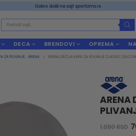
Dobro došli na sajt sportizmo.rs
Products
search
DECA
BRENDOVI
OPREMA
N
A ZA PLIVANJE
,
ARENA
ARENA DEČIJA KAPA ZA PLIVANJE CLASSIC SILICON
ARENA 
PLIVANJ
O
7
1.090
RSD
p