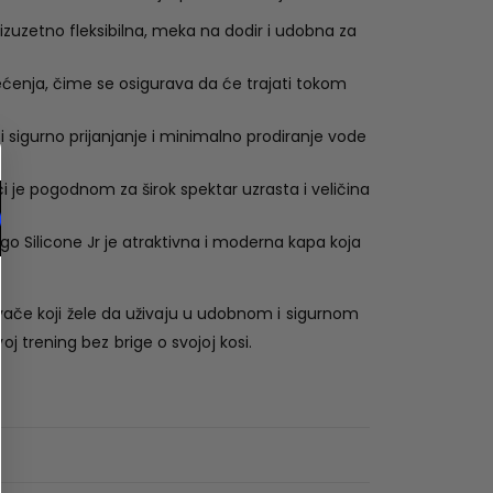
e izuzetno fleksibilna, meka na dodir i udobna za
tećenja, čime se osigurava da će trajati tokom
ći sigurno prijanjanje i minimalno prodiranje vode
eći je pogodnom za širok spektar uzrasta i veličina
go Silicone Jr je atraktivna i moderna kapa koja
ivače koji žele da uživaju u udobnom i sigurnom
 trening bez brige o svojoj kosi.