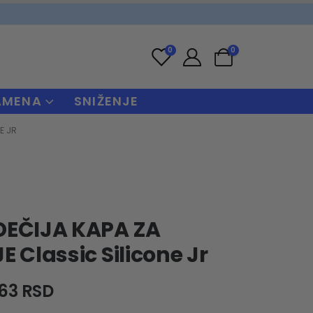
0
0
AMENA
SNIŽENJE
E JR
DEČIJA KAPA ZA
E Classic Silicone Jr
riginal
Current
63
RSD
rice
price