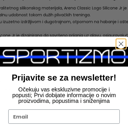
alitetnog silikonskog materijala, Arena Classic Logo Silicone Jr j
lnu udobnost tokom dužih plivačkih treninga.
kapu izuzetno izdržljivom i dugotrajnom, otpornom na habanje i oš
licone Jr je dizajnirana da savršeno prijanja uz glavu, osiguravaju
ana u univerzalnoj veličini koja odgovara većini dečjih glava, čin
logom i dostupna u različitim živopisnim bojama, Arena Classic Lo
Prijavite se za newsletter!
na i atraktivna kapa za plivanje koja je idealna za sve mlade pl
ane vode i omogućava mladim plivačima da se koncentrišu na svoj
Očekuju vas ekskluzivne promocije i
popusti; Prvi dobijate informacije o novim
proizvodima, popustima i sniženjima