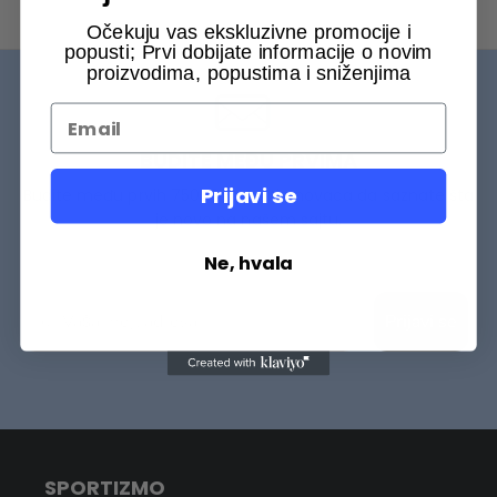
Očekuju vas ekskluzivne promocije i
popusti; Prvi dobijate informacije o novim
proizvodima, popustima i sniženjima
BUDITE MEĐU PRVIMA
Prijavi se
Budite među prvih 75000+ Sportizmovaca da saznate šta
je novo na našem sajtu.
Ne, hvala
Prijavi se
SPORTIZMO