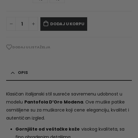
DODAJ U KORPU
DODAJ U LISTA ŽELJA
OPIS
Klasičan italijanski stil susreće savremenu udobnost u
modelu
Pantofola D’Oro Modena
. Ove muške patike
osmišljene su za muškarce koji cene eleganciju, kvalitet i
autentičan izgled.
Gornjište od veštačke kože
visokog kvaliteta, sa
fino obrađenim detaljima