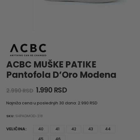
ACBC MUŠKE PATIKE
Pantofola D’Oro Modena
Original
Current
1.990
RSD
2.990
RSD
price
price
was:
is:
Najniža cena u poslednjih 30 dana:
2.990
RSD
2.990 RSD.
1.990 RSD.
SKU:
SHPADMOD-218
VELIČINA
40
41
42
43
44
45
46