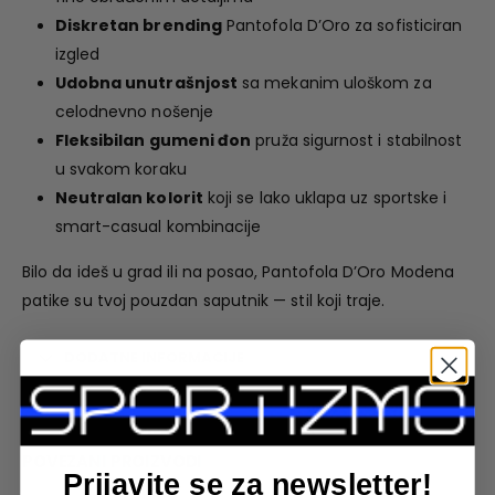
Diskretan brending
Pantofola D’Oro za sofisticiran
izgled
Udobna unutrašnjost
sa mekanim uloškom za
celodnevno nošenje
Fleksibilan gumeni đon
pruža sigurnost i stabilnost
u svakom koraku
Neutralan kolorit
koji se lako uklapa uz sportske i
smart-casual kombinacije
Bilo da ideš u grad ili na posao, Pantofola D’Oro Modena
patike su tvoj pouzdan saputnik — stil koji traje.
DODATNE INFORMACIJE
POVEZANI PROIZVODI
Prijavite se za newsletter!